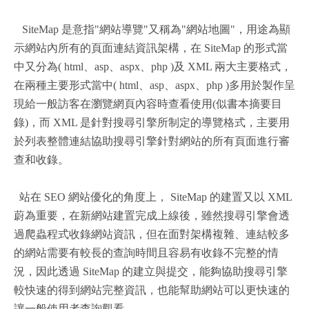
SiteMap 是意指"網站導覽"又稱為"網站地圖"，用途為顯
示網站內所有的頁面連結資訊架構，在 SiteMap 的形式當
中又分為( html、asp、aspx、php )及 XML 兩大主要格式，
在兩種主要形式當中( html、asp、aspx、php )多用於製作呈
現給一般訪客在瀏覽網頁內容時查看使用(似書本摘要目
錄)，而 XML 是針對搜尋引擎所制定的導覽格式，主要用
於列表整體連結協助搜尋引擎針對網站的所有頁面進行審
查和收錄。
站在 SEO 網站優化的角度上， SiteMap 的建置又以 XML
蔚為重要，在新網站建置完成上線後，雖然搜尋引擎會透
過爬蟲程式收錄網站資訊，但在面對架構複雜、連結較多
的網站需要有較長的查詢時間且容易有收錄不完整的情
況，因此透過 SiteMap 的建立與提交，能夠協助搜尋引擎
較快速的得到網站完整資訊，也能幫助網站可以更快速的
讓一般使用者查詢觀看。