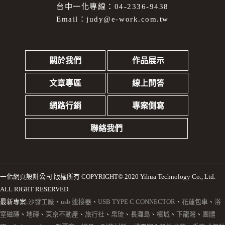
台中一化專線：04-2336-9438
Email：
judy@e-work.com.tw
關於我們
作品展示
文章專區
線上問答
網路行銷
專案側寫
聯絡我們
一化網頁設計公司
版權所有 COPYRIGHT© 2020 Yihua Technology Co., Ltd.
ALL RIGHT RESERVED.
最新專案:
沙發工廠
、
usb 連接器
、
USB TYPE C CONNECTOR
、
花蓮包車
、
浴
室磁磚
、
地磚
、
東京不動產
、
旅行社
、
帛琉
、
長灘島
、
檳城
、
下龍灣
、
團體