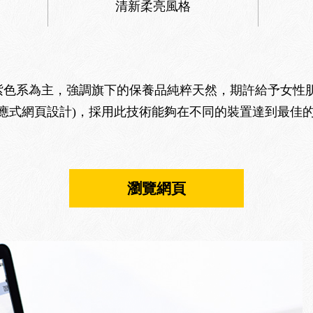
清新柔亮風格
的粉紫色系為主，強調旗下的保養品純粹天然，期許給予女
響應式網頁設計)，採用此技術能夠在不同的裝置達到最佳
瀏覽網頁