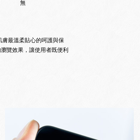
無
性肌膚最溫柔貼心的呵護與保
的瀏覽效果，讓使用者既便利