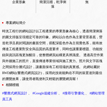
企業形象
簡潔沉穩，乾淨俐
無
落
專案網站簡介
時洸工程行的網站設計以工程產業的專業形象為核心，透過簡潔俐落
的圖文排版呈現穩定可靠的印象。網站以白色作為主要背景基底，營
造乾淨且易於閱讀的畫面空間，搭配深藍色作為主視覺色系，能有效
傳達工程產業對安全與品質的高度要求，同時也讓重要標題、功能按
鈕與資訊區塊更加醒目，使整體網頁結構更具辨識度。 透過高空作業
與外牆施工的照片，直接傳達專業領域與施工實力。照片與文字區塊
之間採用分層式設計，讓畫面保有工程現場的真實感。 此網站屬於
RWD網站(響應式網頁設計)，採用此技術能夠在不同的裝置達到最佳
的瀏覽效果，讓使用者既便利又輕鬆的瀏覽網頁喔！
相關標籤
#響應式網頁設計
、
#Google追縱分析
、
#搜尋引擎優化
、
#網站管理
員工具