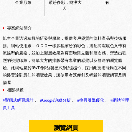
企業形象
繽紛多彩，簡潔大
有
方
專案網站簡介
旭生企業透過積極的研發與服務，提供客戶優質的塗料產品與技術服
務。網站使用跟ＬＯＧＯ一樣多種繽紛的彩色，搭配簡潔底色又帶有
流線型的風格，並加上漸層效果為頁面增添立體和層次感，營造出強
烈的視覺印象，簡單大方的排版帶有專業的感覺以及舒適的瀏覽體
驗。此網站屬於RWD網站(響應式網頁設計)，採用此技術能夠在不同
的裝置達到最佳的瀏覽效果，讓使用者既便利又輕鬆的瀏覽網頁及購
物喔！
相關標籤
#響應式網頁設計
、
#Google追縱分析
、
#搜尋引擎優化
、
#網站管理
員工具
瀏覽網頁