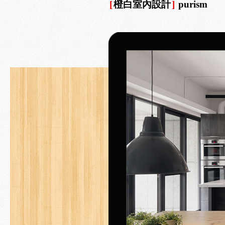
[
橙白室內設計
]
purism