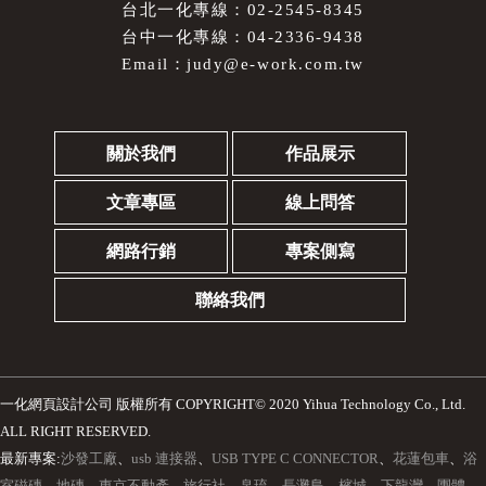
台北一化專線：02-2545-8345
台中一化專線：04-2336-9438
Email：
judy@e-work.com.tw
關於我們
作品展示
文章專區
線上問答
網路行銷
專案側寫
聯絡我們
一化網頁設計公司
版權所有 COPYRIGHT© 2020 Yihua Technology Co., Ltd.
ALL RIGHT RESERVED.
最新專案:
沙發工廠
、
usb 連接器
、
USB TYPE C CONNECTOR
、
花蓮包車
、
浴
室磁磚
、
地磚
、
東京不動產
、
旅行社
、
帛琉
、
長灘島
、
檳城
、
下龍灣
、
團體