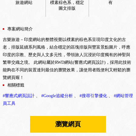
旅遊網站
樸素棕色系，穩定
有
圖文排版
專案網站簡介
吉樂旅遊－印度網站的整體視覺以樸素的棕色系呈現印度文化的古
老，排版延續系列風格，結合穩定的區塊排版與豐富景點圖片，呼應
印度的宗教、歷史與人文多元性，帶領旅人沉浸於印度獨有的神聖與
繁華交織之境。 此網站屬於RWD網站(響應式網頁設計)，採用此技術
能夠在不同的裝置達到最佳的瀏覽效果，讓使用者既便利又輕鬆的瀏
覽網頁喔！
相關標籤
#響應式網頁設計
、
#Google追縱分析
、
#搜尋引擎優化
、
#網站管理
員工具
瀏覽網頁