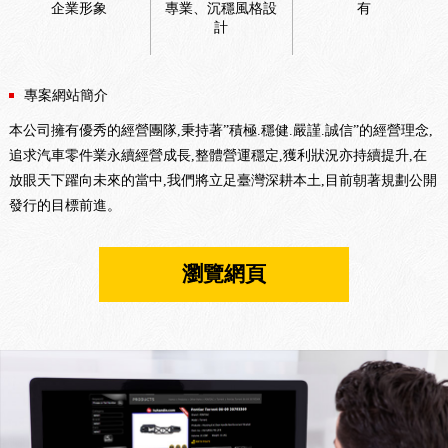
企業形象
專業、沉穩風格設
有
計
專案網站簡介
本公司擁有優秀的經營團隊,秉持著”積極.穩健.嚴謹.誠信”的經營理念,
追求汽車零件業永續經營成長,整體營運穩定,獲利狀況亦持續提升,在
放眼天下躍向未來的當中,我們將立足臺灣深耕本土,目前朝著規劃公開
發行的目標前進。
瀏覽網頁