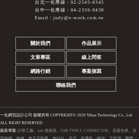
台北一化專線：02-2545-8345
台中一化專線：04-2336-9438
Email：
judy@e-work.com.tw
關於我們
作品展示
文章專區
線上問答
網路行銷
專案側寫
聯絡我們
一化網頁設計公司
版權所有 COPYRIGHT© 2020 Yihua Technology Co., Ltd.
ALL RIGHT RESERVED.
最新專案:
沙發工廠
、
usb 連接器
、
USB TYPE C CONNECTOR
、
花蓮包車
、
浴
室磁磚
、
地磚
、
東京不動產
、
旅行社
、
帛琉
、
長灘島
、
檳城
、
下龍灣
、
團體