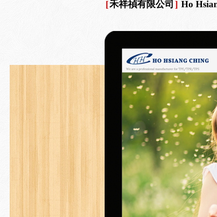
[
禾祥禎有限公司
]
Ho Hsian