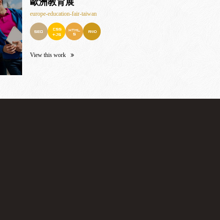
歐洲教育展
europe-education-fair-taiwan
View this work