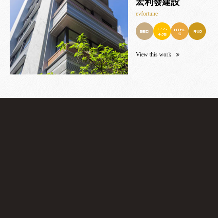
宏利發建設
evfortune
View this work