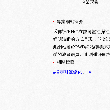
企業形象
專案網站簡介
禾祥禎(HHC)在熱可塑性
鮮明清晰的方式呈現，並突
此網站屬於RWD網站(響應
鬆的瀏覽網頁。 此外此網站
相關標籤
#搜尋引擎優化
、
#