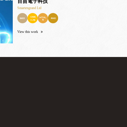
百苗電子科技
Smartengrand Ltd
View this work