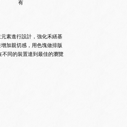
有
主元素進行設計，強化禾繕基
畫增加親切感，用色塊做排版
夠在不同的裝置達到最佳的瀏覽