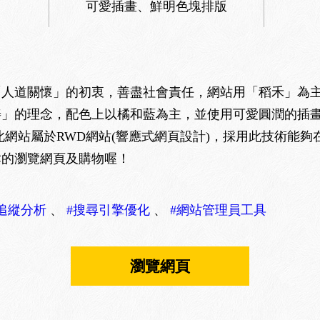
可愛插畫、鮮明色塊排版
「人道關懷」的初衷，善盡社會責任，網站用「稻禾」為
善」的理念，配色上以橘和藍為主，並使用可愛圓潤的插
此網站屬於RWD網站(響應式網頁設計)，採用此技術能
鬆的瀏覽網頁及購物喔！
le追縱分析
、
#搜尋引擎優化
、
#網站管理員工具
瀏覽網頁