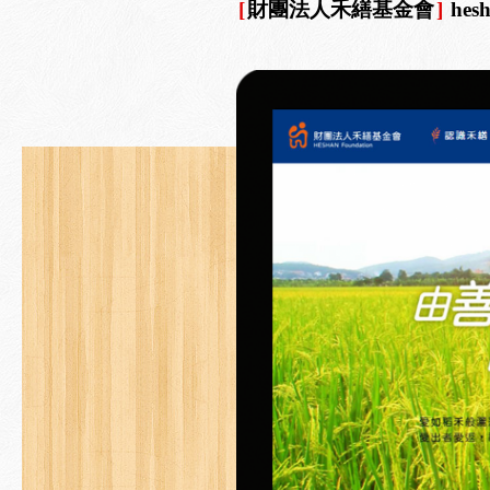
[
財團法人禾繕基金會
]
hes