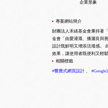
企業形象
專案網站簡介
財團法人禾繕基金會秉持著
金會「由愛灌溉、播灑良與
設計既鮮明又增添活潑感。 
效果，讓使用者既便利又輕
相關標籤
#響應式網頁設計
、
#Goog