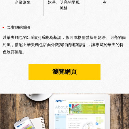
企業形象
乾淨、明亮的呈現
有
風格
專案網站簡介
以華夫麵包的CIS識別系統為基調，版面風格整體採用乾淨、明亮的簡
約風，搭配上華夫麵包店面外觀獨特的建築設計，讓專屬於華夫的特
色展露無遺。
瀏覽網頁