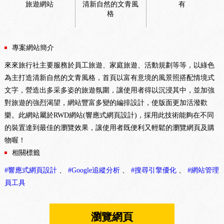
旅遊網站
清新自然的文青風
有
格
專案網站簡介
來來旅行社主要服務於員工旅遊、家庭旅遊、活動規劃等等，以綠色
為主打造清新自然的文青風格，首頁以富有意境的風景照搭配情境式
文字，營造出多采多姿的旅遊氛圍，讓使用者得以沉浸其中，並加強
對旅遊的強烈渴望，網站豐富多變的編排設計，使版面更加活潑歡
樂。此網站屬於RWD網站(響應式網頁設計)，採用此技術能夠在不同
的裝置達到最佳的瀏覽效果，讓使用者既便利又輕鬆的瀏覽網頁及購
物喔！
相關標籤
#響應式網頁設計
、
#Google追縱分析
、
#搜尋引擎優化
、
#網站管理
員工具
瀏覽網頁