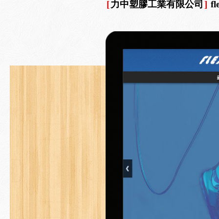
[
力中塑膠工業有限公司
]
fl