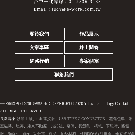
台中一化專線：04-2336-9438
Email：
judy@e-work.com.tw
關於我們
作品展示
文章專區
線上問答
網路行銷
專案側寫
聯絡我們
一化網頁設計公司
版權所有 COPYRIGHT© 2020 Yihua Technology Co., Ltd.
ALL RIGHT RESERVED.
最新專案:
沙發工廠
、
usb 連接器
、
USB TYPE C CONNECTOR
、
花蓮包車
、
浴
室磁磚
、
地磚
、
東京不動產
、
旅行社
、
帛琉
、
長灘島
、
檳城
、
下龍灣
、
團體
服
、
Sofa supplier
、
吳哥窟
、
禮品
、
耐熱材料
、
桃園室內設計推薦
、
垂直式探針