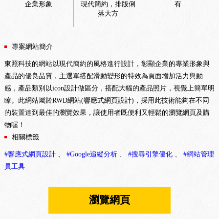
企業形象
現代簡約，排版俐
有
落大方
專案網站簡介
東照科技的網站以現代簡約的風格進行設計，彰顯企業的專業形象與
產品的優良品質，主選單搭配滑動變形的特效為頁面增加活力與動
感，產品類別以icon設計做區分，搭配大幅的產品照片，視覺上簡單明
瞭。此網站屬於RWD網站(響應式網頁設計)，採用此技術能夠在不同
的裝置達到最佳的瀏覽效果，讓使用者既便利又輕鬆的瀏覽網頁及購
物喔！
相關標籤
#響應式網頁設計
、
#Google追縱分析
、
#搜尋引擎優化
、
#網站管理
員工具
瀏覽網頁