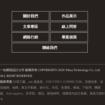
關於我們
作品展示
文章專區
線上問答
網路行銷
專案側寫
聯絡我們
一化網頁設計公司
版權所有 COPYRIGHT© 2020 Yihua Technology Co., Ltd.
ALL RIGHT RESERVED.
最新專案:
沙發工廠
、
usb 連接器
、
USB TYPE C CONNECTOR
、
花蓮包車
、
浴
室磁磚
、
地磚
、
東京不動產
、
旅行社
、
帛琉
、
長灘島
、
檳城
、
下龍灣
、
團體
服
、
Sofa supplier
、
吳哥窟
、
禮品
、
耐熱材料
、
桃園室內設計推薦
、
垂直式探針
卡