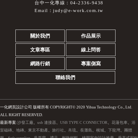
台中一化專線：04-2336-9438
Email：
judy@e-work.com.tw
關於我們
作品展示
文章專區
線上問答
網路行銷
專案側寫
聯絡我們
一化網頁設計公司
版權所有 COPYRIGHT© 2020 Yihua Technology Co., Ltd.
ALL RIGHT RESERVED.
最新專案:
沙發工廠
、
usb 連接器
、
USB TYPE C CONNECTOR
、
花蓮包車
、
浴
室磁磚
、
地磚
、
東京不動產
、
旅行社
、
帛琉
、
長灘島
、
檳城
、
下龍灣
、
團體