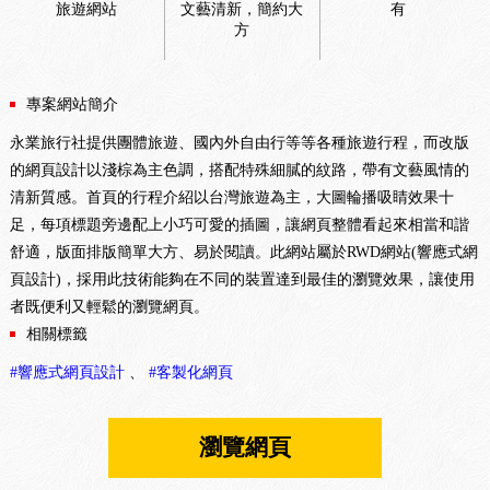
旅遊網站
文藝清新，簡約大
有
方
專案網站簡介
永業旅行社提供團體旅遊、國內外自由行等等各種旅遊行程，而改版
的網頁設計以淺棕為主色調，搭配特殊細膩的紋路，帶有文藝風情的
清新質感。首頁的行程介紹以台灣旅遊為主，大圖輪播吸睛效果十
足，每項標題旁邊配上小巧可愛的插圖，讓網頁整體看起來相當和諧
舒適，版面排版簡單大方、易於閱讀。此網站屬於RWD網站(響應式網
頁設計)，採用此技術能夠在不同的裝置達到最佳的瀏覽效果，讓使用
者既便利又輕鬆的瀏覽網頁。
相關標籤
#響應式網頁設計
、
#客製化網頁
瀏覽網頁