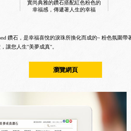
實尚典雅的鑽石搭配紅色粉色的
幸福感，傳遞著人生的幸福
diamond 鑽石，是幸福喜悅的淚珠所換化而成的~ 粉色氛
，讓您人生"美夢成真"。
瀏覽網頁