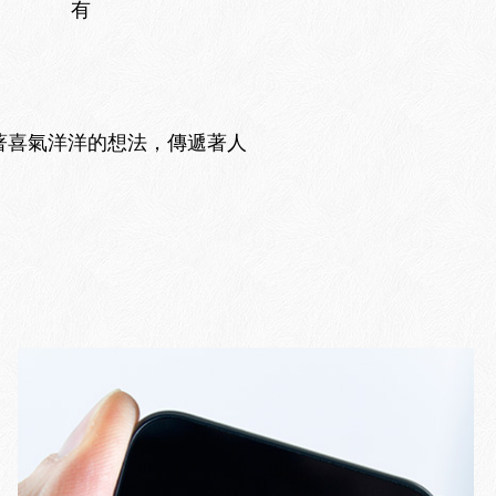
有
圍帶著喜氣洋洋的想法，傳遞著人