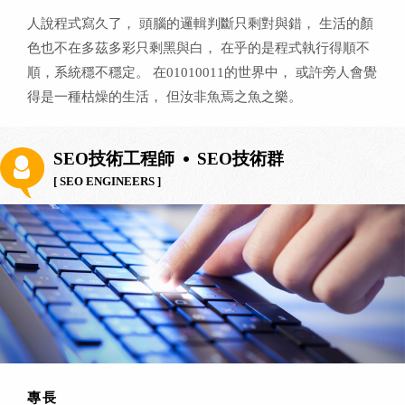
人說程式寫久了， 頭腦的邏輯判斷只剩對與錯， 生活的顏
色也不在多茲多彩只剩黑與白， 在乎的是程式執行得順不
順，系統穩不穩定。 在01010011的世界中， 或許旁人會覺
得是一種枯燥的生活， 但汝非魚焉之魚之樂。
SEO技術工程師
SEO技術群
[ SEO ENGINEERS ]
專長