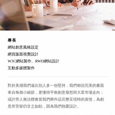
專長
網站創意風格設定
網頁版面視覺設計
W3C網站製作、RWD網站設計
互動多媒體製作
對於美感我們遠比別人多一份堅持，我們相信完美的畫面
來自每個小細節，更懂得平衡創意發想與大眾市場走向；
或許旁人無法體會當我們將作品完整呈現時的喜悅，為創
意所苦卻仍甘之如飴，因為我們熱愛設計。