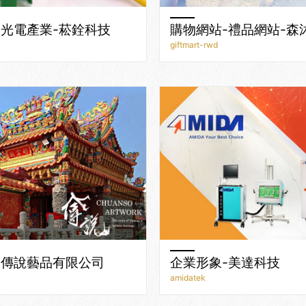
-光電產業-菘銓科技
giftmart-rwd
-傳說藝品有限公司
企業形象-美達科技
amidatek