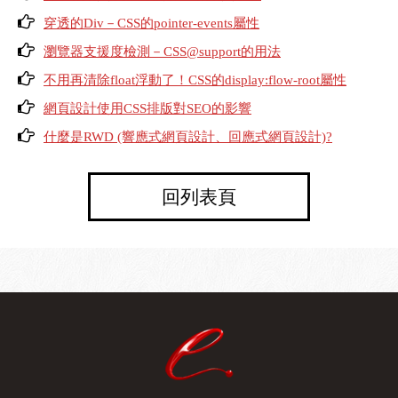
穿透的Div－CSS的pointer-events屬性
瀏覽器支援度檢測－CSS@support的用法
不用再清除float浮動了！CSS的display:flow-root屬性
網頁設計使用CSS排版對SEO的影響
什麼是RWD (響應式網頁設計、回應式網頁設計)?
回列表頁