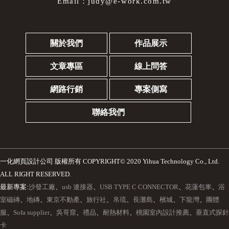
Email：
judy@e-work.com.tw
關於我們
作品展示
文章專區
線上問答
網路行銷
專案側寫
聯絡我們
一化網頁設計公司
版權所有 COPYRIGHT© 2020 Yihua Technology Co., Ltd.
ALL RIGHT RESERVED.
最新專案:
沙發工廠
、
usb 連接器
、
USB TYPE C CONNECTOR
、
花蓮包車
、
浴
室磁磚
、
地磚
、
東京不動產
、
旅行社
、
帛琉
、
長灘島
、
檳城
、
下龍灣
、
團體
服
、
Sofa supplier
、
吳哥窟
、
禮品
、
耐熱材料
、
桃園室內設計推薦
、
垂直式探針
卡