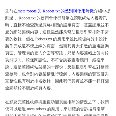
先前在
meta robots 與 Robots.txt 的差別與使用時機
介紹中提
到過， Robots.txt 的使用會使尋引擎在讀取網站內容資訊
時，直接不檢查跳過忽略相關的設定頁面，甚至認定並不
屬於網站架構內容，這樣雖然能夠幫助搜尋引擎排除不需
要的收錄，但在 Robots.txt 的應用來說比較偏向於未設計
製作完成還不便上線的頁面，然而其實大多數的重複諮詢
頁面、管理員的登入介面等資訊，只是內容篇幅上偏向於
功能取向、較無閱讀性、不符合訪客查看應用，嚴格來
說，還是整體網站架構的一部份，反觀搜尋引擎在對整體
查核時，也會對內容架構進行瞭解，內容架構的豐富度與
完整性也有利於排名收錄，因此我們其實並不能一杆打翻
全歸類於不屬於網頁內容。
在顧及完整性收錄與重複功能頁面排除的情況之下，我們
便可以透過 meta robots 的應用，來明確的告訴搜尋引擎，
那些內容算是網站的一部分可以進行檢索，但無須索引提