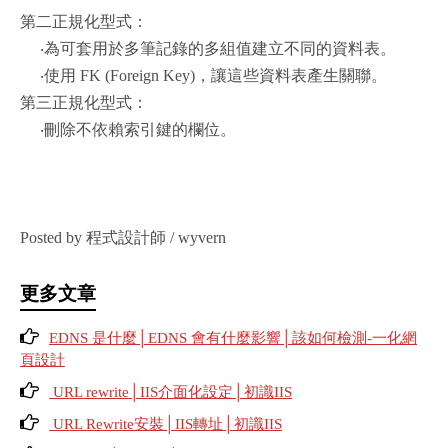
第二正規化型式：
‧為可套用於多筆記錄的多組值建立不同的資料表。
‧使用 FK (Foreign Key)，讓這些資料表產生關聯。
第三正規化型式：
‧刪除不依賴索引鍵的欄位。
Posted by 程式設計師 / wyvern
更多文章
EDNS 是什麼│EDNS 會有什麼影響│該如何檢測-一化網
頁設計
URL rewrite│IIS介面化設定│初識IIS
URL Rewrite安裝│IIS轉址│初識IIS