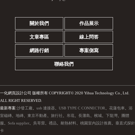
關於我們
作品展示
文章專區
線上問答
網路行銷
專案側寫
聯絡我們
一化網頁設計公司
版權所有 COPYRIGHT© 2020 Yihua Technology Co., Ltd.
ALL RIGHT RESERVED.
最新專案:
沙發工廠
、
usb 連接器
、
USB TYPE C CONNECTOR
、
花蓮包車
、
浴
室磁磚
、
地磚
、
東京不動產
、
旅行社
、
帛琉
、
長灘島
、
檳城
、
下龍灣
、
團體
服
、
Sofa supplier
、
吳哥窟
、
禮品
、
耐熱材料
、
桃園室內設計推薦
、
垂直式探針
卡