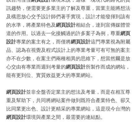
訊趨勢，便需要更多業主的了解及尊重，當業主能將想法
及構思放心交予設計師們著手實現，設計才能發揮到該有
的水準，將產業特色及
網頁設計
相結合，達到宣傳媒體管
道的作用。以過去一化接觸過的許多案子為例，尊重
網頁
設計
專業的案主有之，而僅將
網頁設計
這門專業視為附屬
品、認為在視覺及程式設計上的專業考量可有可無的案主
亦不在少數，在案主們兩種相異的思維下，想當然爾是放
心交由有專業而週到考量的
網頁設計
所製作而成的網站，
能有更到位、實質效益更大的專業網站。
網頁設計
並非全盤否定業主的想法及考量，而是在相互尊
重及幫助下，共同將網站案件做到既符合產業特色、卻又
比同業更出色、設計更精采的專業網站，這是現今台灣的
網頁設計
環境與產業之間，最需要的連結點。