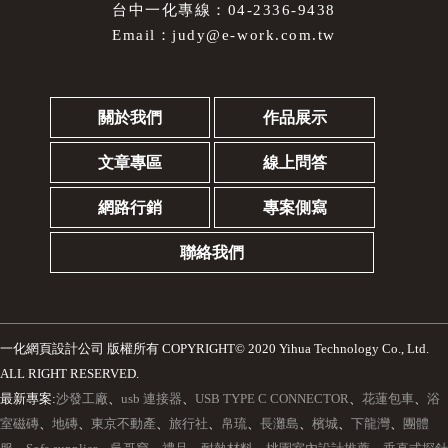
台中一化專線：04-2336-9438
Email：
judy@e-work.com.tw
關於我們
作品展示
文章專區
線上問答
網路行銷
專案側寫
聯絡我們
一化網頁設計公司
版權所有 COPYRIGHT© 2020 Yihua Technology Co., Ltd.
ALL RIGHT RESERVED.
最新專案:
沙發工廠
、
usb 連接器
、
USB TYPE C CONNECTOR
、
花蓮包車
、
浴
室磁磚
、
地磚
、
東京不動產
、
旅行社
、
帛琉
、
長灘島
、
檳城
、
下龍灣
、
團體