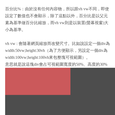
百分比%：由於沒有任何內容物，所以跟vh vw不同，即使
設定了數值也不會顯示，除了這點以外，百分比是以父元
素為基準做百分比縮放，而vh vw則是以裝置(螢幕視窗)大
小為基準。
vh vw : 會隨著網頁縮放而改變尺寸。比如說設定一個div為
width:50vw;height:30vh（為了方便顯示，另設定一個div為
width:100vw;height:100vh來包整塊可視範圍）。
意思就是說這塊div會占可視範圍寬度的50%、高度的30%