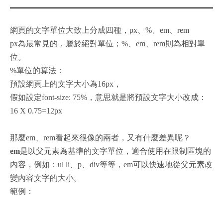
網頁的文字單位大致上分成四種，px、%、em、rem
px為最常見的，屬於絕對單位；%、em、rem則為相對單
位。
%單位的算法：
預設網頁上的文字大小為16px，
假如設定font-size: 75%，意思就是將預設文字大小改成：
16 X 0.75=12px
那麼em、rem看起來很像的兩者，又有什麼差異呢？
em
是以父元素為基準的文字單位，適合使用在限制區塊的
內容，例如：ul li、p、div等等，em可以快速地從父元素改
變內容文字的大小。
範例：