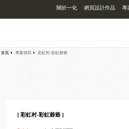
關於一化
網頁設計作品
專
首頁
專案側寫
彩虹村-彩虹爺爺
[ 彩虹村-彩虹爺爺 ]