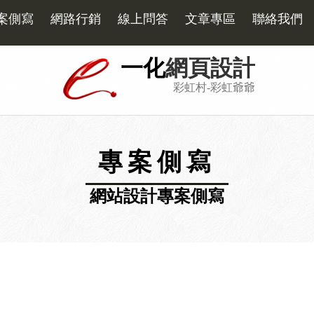
案側寫
網路行銷
線上問答
文章專區
聯絡我們
一化
網頁設計
彩虹村-彩虹爺爺
專案側寫
網站設計專案側寫