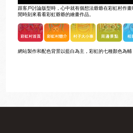
跟客戶討論版型時，心中就有個想法爺爺在彩虹村作畫
閒時刻來看看彩虹爺爺的繪畫作品。
網站製作和配色背景以藍白為主，彩虹的七種顏色為輔