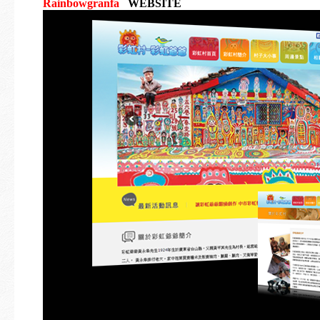
Rainbowgranfa
WEBSITE