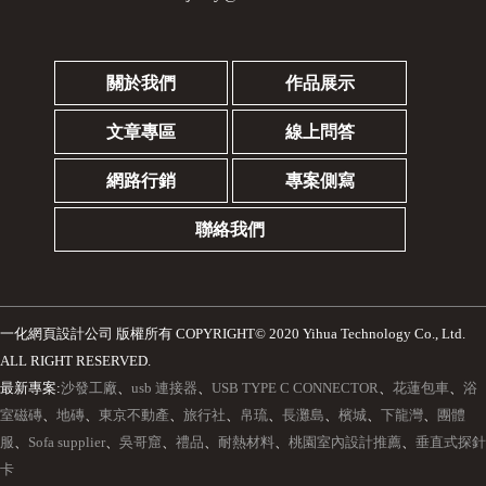
關於我們
作品展示
文章專區
線上問答
網路行銷
專案側寫
聯絡我們
一化網頁設計公司
版權所有 COPYRIGHT© 2020 Yihua Technology Co., Ltd.
ALL RIGHT RESERVED.
最新專案:
沙發工廠
、
usb 連接器
、
USB TYPE C CONNECTOR
、
花蓮包車
、
浴
室磁磚
、
地磚
、
東京不動產
、
旅行社
、
帛琉
、
長灘島
、
檳城
、
下龍灣
、
團體
服
、
Sofa supplier
、
吳哥窟
、
禮品
、
耐熱材料
、
桃園室內設計推薦
、
垂直式探針
卡