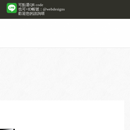
可點選QR code
也可+ID帳號：@webdesigns
歡迎您的諮詢唷