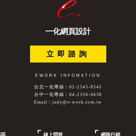
一化網頁設計
立即諮詢
EWORK INFOMATION
台北一化專線：02-2545-8345
台中一化專線：04-2336-9438
Email：
judy@e-work.com.tw
專區
線上問答
網路行銷