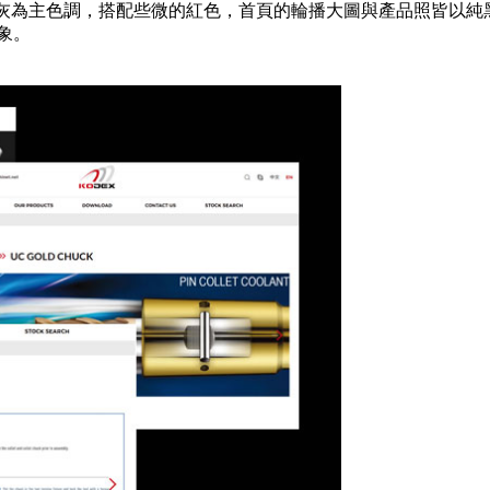
白灰為主色調，搭配些微的紅色，首頁的輪播大圖與產品照皆以純
象。