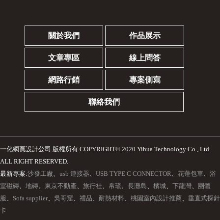
關於我們
作品展示
文章專區
線上問答
網路行銷
專案側寫
聯絡我們
一化網頁設計公司
版權所有 COPYRIGHT© 2020 Yihua Technology Co., Ltd.
ALL RIGHT RESERVED.
最新專案:
沙發工廠
、
usb 連接器
、
USB TYPE C CONNECTOR
、
花蓮包車
、
浴
室磁磚
、
地磚
、
東京不動產
、
旅行社
、
帛琉
、
長灘島
、
檳城
、
下龍灣
、
團體
服
、
Sofa supplier
、
吳哥窟
、
禮品
、
耐熱材料
、
桃園室內設計推薦
、
垂直式探針
卡