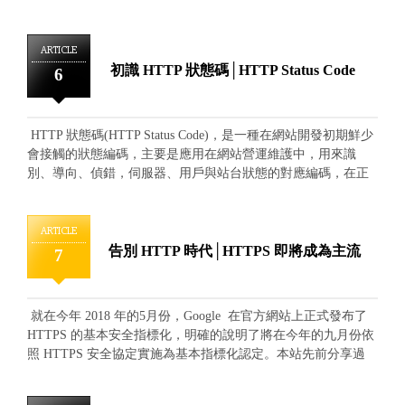
http://localhost:8001
具」進行設定後，就能夠使大眾一般文書作業電腦瞬間成為站
台伺服器，並存放運行網頁內容。 在 Windows 10 環境當中，
透過安裝IIS管理員服務並進行幾項簡單的設定就能將電腦轉變
ARTICLE
為網站伺服器。 由控制台當中選取：程式集 再選擇：開啟或
初識 HTTP 狀態碼│HTTP Status Code
6
關閉windows功能 並找到Internet Information ServicesàWorld
Wide Web服務à應用程式開發功能à選擇(ASP、ASP.NET 3.5、
ASP.NET 4.7)選項 經過開啟功能，我們再回到控制台進入"系
HTTP 狀態碼(HTTP Status Code)，是一種在網站開發初期鮮少
統及安全性"部分 進入"系統管理工具" 就能看見Internet
會接觸的狀態編碼，主要是應用在網站營運維護中，用來識
Information Services (IIS) 管理員 開啟後就能進入(IIS) 管理員
別、導向、偵錯，伺服器、用戶與站台狀態的對應編碼，在正
功能介面 也可以在瀏覽器當中輸入：http://localhost/ 或是
常運作情況下的網站是不太會特別看見 HTTP 狀態碼出現的，
http://127.0.0.1/ 就能看到站台伺服器成功架設的歡迎畫面
就算是導向型編碼也不會刻意出現在頁面中，因此這意味著大
多數看見網站頁面出現明顯的狀態編碼時，網站連線上可能出
ARTICLE
現了錯誤，並需要經由網站管理人員進行判別瞭解與除錯。
告別 HTTP 時代│HTTPS 即將成為主流
7
猶如前面提到 HTTP 狀態碼 可以用來「識別、導向、偵錯」，
其實狀態碼有明確的區分狀態對應方向類別，同時也使用了3位
數字代碼進行區別，由狀態碼數字的大小位數進行代碼的分門
就在今年 2018 年的5月份，Google 在官方網站上正式發布了
別類，依序位數區分，一般總共分成了五大項目： 1.代
HTTPS 的基本安全指標化，明確的說明了將在今年的九月份依
碼-1XX-狀態訊息(Informational) 2.代碼-2XX-成功訊息 (OK)
照 HTTPS 安全協定實施為基本指標化認定。本站先前分享過
3.代碼-3XX-重新導向 (Redirection) 4.代碼-4XX-客戶端錯誤
Google 優先收錄 HTTPS 的安全網站特性，其中也提到了
(Client Error) 5.代碼-5XX-伺服器錯誤 (Server Error) 從以上
Chrome 瀏覽器針對網站連線的協定分成了：安全、不安全、危
大分類中，能夠快速的讓站台管理人員們明白站台當下所呈現