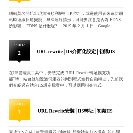
網站莫名開始出現無法順利解析 IP 位址，或是使用者來造訪網
站時連線反應變慢、無法連線情形，可能要注意是否為 EDNS
所影響! EDNS 是什麼呢? 2019 年 2 月 1 日，Google、
IBM、Cloudflare 等多家公共 DNS（Public Domain Name
System）服務商，將開始正式導入使用 EDNS 符合性驗證，
EDNS ( Extension Mechanisms for DNS)主要是應用在提升 DNS
ARTICLE
安全性使用，而運用要點在於由 DNS 用戶端發起，用來擴充以
URL rewrite│IIS介面化設定│初識IIS
2
往傳統的 DNS 傳輸資訊封包，並配合數位簽章在資訊當中加入
加密與驗證的編碼，來確保網站方與瀏覽方在互動資訊的同
時，能夠保障資訊傳遞的安全性、正確性，達到有效的資料防
在IIS管理員工具中，安裝完成 "URL Rewrite轉址擴充功
護。 在 DNS 伺服器當中，一般通常直接影響網站和郵件信箱
能"時，站台就能透過伺服器的判別程式進行自動轉址，先前我
的連線運作，所以 DNS 伺服器管理軟體或相關設備如果不支援
們介紹過在站台IIS設定檔案中，可以應用指令方式
EDNS 協定技術，將造成 DNS 無法順利解析或解析反應變慢等
在"web.config檔案中進行轉址"設定，但其實在安裝完成URL
問題，這部分如果是自行架設 DNS 伺服器的企業行號更需要特
Rewrite轉址擴充功能的同時，我們也是能夠透過IIS管理員工具
別留意軟體與硬體是否能及時更新與支援上此項技術。 以上
介面中的URL Rewrite功能進行圖形化介面設定的。 進入URL
ARTICLE
提到了相關的技術與影響層面，但如果無法評判造成網站時連
Rewrite功能設定介面後，在右上方動作中，可選取"新增規則"
URL Rewrite安裝│IIS轉址│初識IIS
3
線反應變慢、無法連線等情形的話，也不能完全確定是否為
由新增規則視窗中，選擇空白規則 命名規則名稱，設定模式的
EDNS 所影響，因此，我們可以透過以下檢測工具進行瞭解：
判讀應用，並展開條件列表 從條件中，新增規則 輸入判讀網址
簡易對"網址"或"伺服器地址"進行測試，可以使用： EDNS
條件，且在模式的部分填入我們要辦別的實際網址進行測試 從
Compliance Tester 自行架設 DNS 伺服器測試，可以參考測試
完成"IIS安裝│建置伺服器"與瞭解"新增站台│IIS設定"的步驟