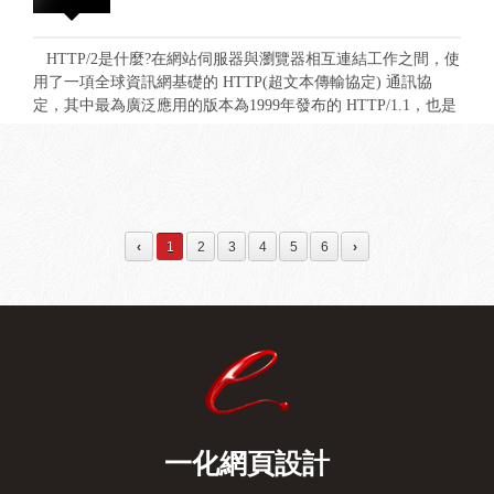
構，面對來勢洶洶的行動化，如果您不知道自己的網站是否適
就能開始選擇合作的註冊商進行.app網址申請囉!
合透過行動裝置瀏覽，Google 也貼心的推出了"行動裝置相容性
測試"提供以往內容的檢測與改善建議。 行動裝置相容性測試
HTTP/2是什麼?在網站伺服器與瀏覽器相互連結工作之間，使
這項服務有效的提供了客觀與專業的檢測和建議，不論對於有
用了一項全球資訊網基礎的 HTTP(超文本傳輸協定) 通訊協
經營一定時日的傳統網站還是即將上線的新網站都提供了實質
定，其中最為廣泛應用的版本為1999年發布的 HTTP/1.1，也是
的剖析。 在檢測中主軸便以簡單明確的顯示告知當前的網站
網站伺服器與瀏覽器配合使用最久的協定版本，其中相隔經歷
是否合適透過行動裝置瀏覽 從不適合透過行動裝置的分析可
了16個年頭，在2015年時才又正式的發佈了最新的協定版本，
以大約瞭解，行動裝置的設計主要針對了：文字大小、閱讀方
那就是 HTTP/2（超文字傳輸協定第2版)，也是正式的準備取代
便性、內容寬度是否超出螢幕顯示範圍、設定檢視點、可點選
HTTP 1.1成為現今 HTTP 的實現標準。 相隔了十六年後的更
的元素之間距離是否太近。這幾個項目進行審核，並提供改善
新，HTTP/2 的釋出帶來了網站瀏覽的全新體驗，不僅讓網站瀏
建議。 根據建議修正的部分，將網站調整至正確的方向，便
覽速度增加，也提供了更安全的連線資訊，同時更兼容了
‹
1
2
3
4
5
6
›
能有效改善頁面在行動裝至上的友善使用性，在進行改善檢測
HTTP/1.1 原有的GET/POST 操作、HTTP Status Code 和各種
後，Google 也提供優先索引的提交功能，讓您的網站在行動裝
HTTP Headers 都沒有改變，因此在不需要修改
置優化後能夠有效馬上受到搜尋引擎的重視與收納。
HTML/CSS/JavaScript 網頁和你的後端程式伺服器端的情況下，
只需要將網站伺服器軟體進行更新並設定，使用者使用支援
HTTP/2 的瀏覽器，就可以體驗這項優化的通訊協定。
HTTP/2 與 HTTP/1.1 相差別的幾項工作模式，其中包含了：
1.HTTP/2 協定建置在 HTTPS 安全連線之上，因此在更新
HTTP/2之前，網站必須要擁有 TLS/SSL 安全性憑證來保障安
全連線。 2.在減少多個連線工作次數的情況下，瀏覽器只需單
一化網頁設計
一網路連線就可以與網站伺服器進行連接。 3.由單一網路連線