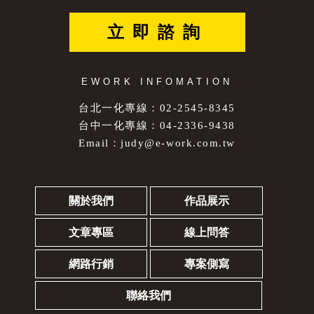
時達成同時傳輸多個 HTTP Request 和 Response，並擴充增加可
以同時請求發送 CSS/JS/Images 等等資源。 4.優先權設計
立即諮詢
(Prioritization)，伺服器可以決定例如 CSS 或 JavaScript 檔案，
哪些要優先傳送。 5.Header 壓縮，HTTP/2 處理了絕大部份重
複的 Headers ，並在傳送前進型壓縮，有效減少了過多重複的
資訊也縮短了冗長得傳輸過程。 6.HTTP/2 使用單一Binary 二
EWORK INFOMATION
進位的封包結構設計，對伺服器和瀏覽器來說，可以更快的解
析傳輸資料。 7.伺服器主動推送資源(Server Push)，允許伺服
台北一化專線：02-2545-8345
器除了 HTML 之外，連同需要的 CSS/JavaScript/Images 檔案，
台中一化專線：04-2336-9438
主動推到瀏覽器的快取之中。 透過以上的調整與擴充功能，
Email：
judy@e-work.com.tw
讓伺服器與瀏覽器在相互連結工作時能省下更多傳輸時間，也
減少了原本複雜的資訊，並兼顧了網站傳輸安全，是項多方改
善的優化協定，而應用上特別需注意部分為TLS/SSL 安全性憑
證，網站原先使用 HTTP 改成 HTTPS 的這個過程需要較為注
關於我們
作品展示
意，站內連結與需要連同更換。
文章專區
線上問答
網路行銷
專案側寫
聯絡我們