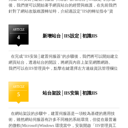
測試中輸入要測試的網址，可以從結果中看到是否正確 建立完
方法： DNS flag day 經過了分析與瞭解，相信大家都能更
後，我們便可以開始著手網頁站台的經營與維護，在先前我們
規則後，選擇"重新導向"的動作的模式進行判別後的動作 再將
清楚 EDNS 協定技術的應用，如果在這方面或是網頁設計等設
針對了網站改版維護轉址時，介紹過設定"IIS的轉址指令"資
需要導向前往的網址設定在重新URL，之後選擇導向的型態，
定上遇到困難，也歡迎洽詢本公司，協助設計、規劃與管理!
訊，但對於許多初識 IIS 需要使用到轉址功能的朋友們可能會
一般都是永久(301)
感到疑惑，有了指令，也在web.config檔案中進行設定了，卻反
而出現了錯誤資訊，原因其實出在於 IIS URL rewrite 功能需要
ARTICLE
額外加載! 在IIS 管理員介面當中，我們可以使用右方"取得新
新增站台│IIS設定│初識IIS
4
的網頁平台元件"進行擴充功能。 由擴充視窗的搜尋欄位中，
我們鍵入"URL Rewrite"關鍵字並進行搜尋，便能找擴充功能進
行新增安裝。 開始接受安裝資訊進行安裝 在完成後，切記一
在完成"IIS安裝│建置伺服器"的步驟後，我們將可以開始建立
定要"重新開啟"IIS管理員工具，便能在功能中找到"URL
網頁站台，透過站台的開設，將網頁內容上架至網際網路。
Rewrite"的功能，這樣在web.config檔案中進行轉址設定後，便
我們可以在IIS管理員中，點擊右鍵選擇左方連線資訊管理欄位
不會在出現轉址錯誤資訊。
當中的「 站台」功能來新增網站。 在新增網站的欄位中，我
們可以依序輸入：站台名稱、網站頁面存放的實體路徑資料
夾、連接埠號(預設都是80，可以根據後續新增網站延伸
ARTICLE
ex:8001(1至655的數字))、主機名稱(網址名稱) 設定完後就可
站台架設│IIS安裝│初識IIS
5
以看見剛剛在「站台」資訊下看見我們所新增的網頁站台 透
過IIS管理員中右邊"瀏覽網站的選項"我們可以直接驗證網站是
不是架設成功。 備註：如網站還處於測試階段，新增站台資
在網站架設的步驟中，建置伺服器是一項較為基礎的應用技
訊中的"主機名稱(網址名稱)"欄位可以先不要填寫，網站一樣能
術，雖然網站伺服器有許多不同種的系統環境，但從在最普遍
用localhost/指定IP，搭配連接埠號來執行查看，Ex：
的微軟(Microsoft)Windows 環境當中，安裝開啟「IIS管理員工