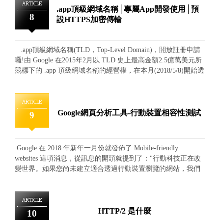
險，3種明確標示來提醒使用者應用。 在 Google 官方發布這
ARTICLE
的狀態，再配合代碼中細項的數字標示，便能夠更精確的找到
.app頂級網域名稱│專屬App開發使用│預
項公告前，Chrome 瀏覽器都只是額外將有使用 HTTPS 加密連
8
可能需要修正或排解的問題，算是協助網站管理人員們的一項
設HTTPS加密傳輸
線的網站標示為安全網站，但這次的公告中卻明白的告知了大
指標代碼。
眾，以往額外標註的 HTTPS 安全標示將會剔除使用!取而代之
的是直接認定 HTTPS 為網站連線安全的「基本傳輸協定」，如
.app頂級網域名稱(TLD，Top-Level Domain)，開放註冊申請
果不是使用 HTTPS 加密連線技術的網站，將直接標示為「不安
囉!由 Google 在2015年2月以 TLD 史上最高金額2.5億萬美元所
全性」來提醒使用者應用，算是很明確認定了 HTTPS 在網站基
競標下的 .app 頂級網域名稱的經營權，在本月(2018/5/8)開始透
礎應用的必要性。 從2017年開始 Google 便開始推廣了網連線
過各家註冊機構對外開放申請註冊網址應用了! Google 旗下
由原本的 HTTP 升級為 HTTPS ，從這樣的推廣過程中，站台
網域名稱註冊管理機構 Google Registry 透過 Google 官方資訊對
設計、維護技術的應用也持續的提升進步，由 Google 統計在
外宣布了.app頂級網域名稱開放應用的資訊，如同域名由英文單
ARTICLE
Windows 瀏覽器中 HTTPS 推廣至現今的普及率達到了 80% 以
字「application」的簡寫.app 命名，主要是提供「行動應用程
Google網頁分析工具-行動裝置相容性測試
9
上，從這樣的成效上來看，Google 本次的公告也將帶領網站安
式、雲端程式、網路程式、瀏覽器程式」等開發人員所能加以
全傳輸技術進入新的指標，讓所有的使用者能夠得到跟多安全
學習、交流、運用的安全網域名稱。 其中也特別強調了.app
的使用保障，面對 HTTPS 全面化應用的來臨，您的網站是否準
是 TLD 當中首例預設直接使用 HTTPS 加密的傳輸模式，讓開
備好了呢? 如果有您 HTTPS 申請、設定、應用上的疑問，歡迎
Google 在 2018 年新年一月份就發佈了 Mobile-friendly
發人員能夠更安全的將應用程式推廣至全球普及，透過HTTPS
盡速與本站連絡，本站將會誠摯地為您打造全面性的安全服
websites 這項消息，從訊息的開頭就提到了："行動科技正在改
的加密特性，可以避免連線傳輸途中受到惡意廣告程式和 ISP
務。
變世界。如果您尚未建立適合透過行動裝置瀏覽的網站，我們
的入侵或跟蹤，同時也保障在開放的 Wi-Fi 環境中確保傳輸安
極力推薦您這麼做，因為大部分造訪您網站的人很可能都是使
全。 在.app的開放中，我們明顯瞭解到了 Google 對行動應
用行動裝置。"，由此開宗明義的讓所有人能明白，網站經營的
用趨勢及HTTPS加密傳輸有著十分的重視，因此它也將是
趨勢已經正在行動化! Google 考量了除了近年建置的新網站之
ARTICLE
Google 宣告帶領網路走向未來 HTTPS 全面化的領導趨勢，從
外，以往至今，大多數網頁站台都是從電腦版網站為基礎建
HTTP/2 是什麼
10
2018/5/8開始只需要先透過get.app確認.app的域名使用狀況後，