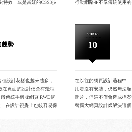
效果)特效，或是當紅的CSS3技
行動網路並不像傳統使用的
Service及接收回傳資料： '透
智慧型手機的普及以及近年
行動網路的條件下，頻寬的
Server.CreateObject("MSSOA
應式網頁(Responsive
限的電力環境下，無法提供
oClient.ClientProperty("S
一項2014的網頁開發技術，利
頁面往往會因特效的關係，
"http://127.0.0.1/WebServi
ARTICLE
，可在不同解析度的瀏覽下
高、效能下降等可能的情形
Service中的某個服務名稱及
10
的趨勢
IOS)可以正常的瀏覽網站，
相對於個人電腦來說都是相
invoicenumber = oClient.fun
如果書是資料，那麼存放書的
人電腦來說，也是相較不足
法來有效的管理，將數據轉成
對於網頁設計上存取的資源
者與資料庫之間的操作介面，
個人電腦來說，可瀏覽的大
與市面上的MySQL、
使用者有良好的瀏覽網頁的體
各種設計花樣也越來越多，
在以往的網頁設計過程中，
助使用者更有效的操作資料庫，
當的研究，為了改善上面的
效果，故在頁面的設計便會有幾種
用者沒有安裝，仍然無法順
一個好的網站上線之後，也
較於傳統網頁設計上不同的格
般傳統手機版網頁 RWD網
圖片，但這不僅會造成檔案變大
的工作，利用程式語言
面的速度，讓使用者有良好
置，在設計視覺上也較容易保
替廣大網頁設計師解決這個
QL、Oracle)的結合做出電子
HTML標籤、自訂的JS功能
便，SEO上RWD網站也
不一的效果。 以英文的Web Fo
等功能的網站之後，網站管理
指南(https://support.googl
證實。 二、使用大圖片取代過
Fonts是一套開放且免費的資
有效率的作法，而是撰寫出一
原本的網站中加入了AMP網
機時，是一種視覺上的享
字型，並可依需求選擇想要