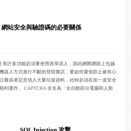
網站安全與驗證碼的必要關係
路上有許多功能必須要使用表單填入，因此網際網路上也越
機器人方式進行不斷的登陸嘗試，要如何避免防止被有心
註冊或者惡意填入大量垃圾資料，此時必須在加一道安全
利運作。 CAPTCHA 全名為「全自動區分電腦和人類
 Public Turing test to tell Computers and Humans
CHA 測試中，作為伺服器的電腦會自動生成一個問題由用戶來解
成並評判，但是必須只有人類才能解答。由於電腦無法解
，所以回答出問題的用戶就可以被認為是人類。簡單的定義：
SQL Injection 攻擊
解答，由於電腦無法回答出來，所以回答出正確答案的使