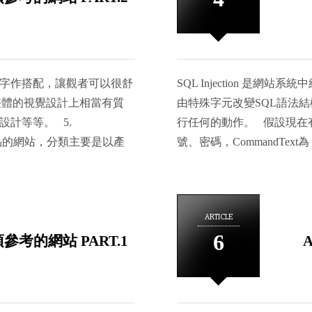
術、顏色、國家為主。
用者就被認為是人類。」 
碼技術是一種電腦技術發展
更多的任務，卻同樣要防止
碼是為了防衛惡意機器人的
m/ 網站以黑底白字作搭配，讓觀者可以很舒
SQL Injection 是
是驗證碼常出現的「0（零
整體的視覺設計上相當有質
由特殊字元改變SQL語法
在科技日新月異的現在，驗證
I設計等等。 5.
行任何的動作。 假設現在
慧領域的研究成果越來越先進
網頁設計作品的網站，分類主要是以產
號、密碼，CommandText為「"sel
日新月異下，機器人也慢慢看
便瀏覽，風格十分多元化。
Request.Form["account"] + 
智慧技術，可以讓機器辨識出 
此網站是評選全球最佳網頁設計作品的競賽平
"'"」，帳號輸入「' or 1 
已經比真正的人類還更能看懂驗
FUNCTIONALITY」、
from member where accou
解的扭曲文字照片，就能讓
ARTICLE
會評選出優秀的CSS網站作品，
意思所以後半部的判斷式將不
使用者來說，看到驗證碼時，
6
須參考的網站 PART.1
SQL 攻擊就是如此簡單
為真人。 驗證碼的必要性
防範方式可減少資料庫的傷
好人通行的驗證碼漸漸的開
或是含有db_owner權限的帳號，
驗證碼，但是驗證碼最初的
限，可將成員資格限定為「db_da
究成果越來越先進、驗證碼