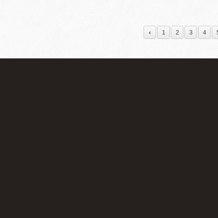
套後台管理系統給網站管理員維護，算是一個網站成型
受，而不是過多的文字內容，使用一張好看的圖片勝過
很好上手，能夠快速有效的管理整個網站。
在圖片與文字做調整，而不是只有單純的文案排版。 三
‹
1
2
3
4
頁所使用字體大小最小可以到12px，但近幾年來網路發
者，為了讓各個使用者都能舒服的瀏覽網頁，在字體上
內文上，還是需要以圖示及顏色做區隔。 四、google we
何字體時，網頁文字都是使用基本的系統文字，近幾年goo
服務，網頁設計師們也能透過此服務將設計的網頁更具
已經是相當多選擇的，相信在未來中文的選擇上也能夠佔
點擊 隨著智慧型手機越來越發達，人們的習慣已不是傳
式瀏覽網頁，故在頁面的設計上已開始朝一頁式網頁發
入，手機版網頁不像桌機版網頁容易找到連結的地方，
迷路的情況，進而關閉網頁造成網站跳出率高的情況，
設計師們深思熟慮過。 六、適當的留白空間 在設計網
太空，須將版面放得滿滿才不會浪費，有時空白處能將
也能從中找到他們想要的東西，之後在維護上也好做調
每個客戶網站做設計時，須將自己扮演成客戶，當需要