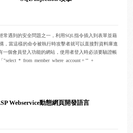
驗證碼是在阻擋惡意機器人，還是增加使用者的麻煩 驗證
下的矛盾產物，人類渴望電腦能夠通過自動化的過程完成
電腦被利用在破壞與惡意的用途當中，從各方面來說驗證
入侵，但某種程度上對使用者來說仍造成不小的困擾，像
網站系統中經常遇到的安全問題之一，利用SQL指令插入到表單並藉
）」跟「o（歐）」或是「1」跟「l」常常讓人無從分辨。
結構，當這樣的命令被執行時攻擊者就可以直接對資料庫進
碼漸漸以另一種更友善的形式存在，有如Siri等人工智
有一個會員登入功能的網站，使用者登入時必須要驗證帳
，電腦將變得越來越通情達。 No CAPTCHA 在科技
ect * from member where account = '" +
得懂驗證碼了，根據Google研究，現在最高科技的人工
"' and password = '" + Request.Form["password"] +
CAPTCHA 驗證碼內容，而且準確率可以到達99.8%，
= 1 --」，密碼隨意輸入，此時的指令就變成了「"select *
證碼了。 Google推出的No CAPTCHA不需要經過難
nt = '' or 1=1 -- and password = '' "」，因為「--」為註解
網站辨識出目前的使用者是真正的人，而非機器人。對於
會被執行，而 1 = 1恆成立故駭客也就可以輕鬆登入。
只要「勾選」我不是機器人， Google就能判斷你是否
ASP Webservice動態網頁開發語言
，僅需短短的指令就整個資料庫有極大的威脅，透過底下的
 驗證碼已經漸漸融入各種網頁中，阻擋壞人進入，只讓
害。 1.存取資料庫時給予帳號不同的權限 不應使用sa
始有被破解的危機，各大網站也開始慢慢研發不同樣式的
如非必要不要賦予Create、Drop、Truncate table權
用意是防止被惡意機器人的入侵，隨者人工智慧領域的研
tareader」、「db_datawriter」， 甚至可單獨對每個
的升級，對使用者來說驗證碼漸漸以另一種更友善的形式