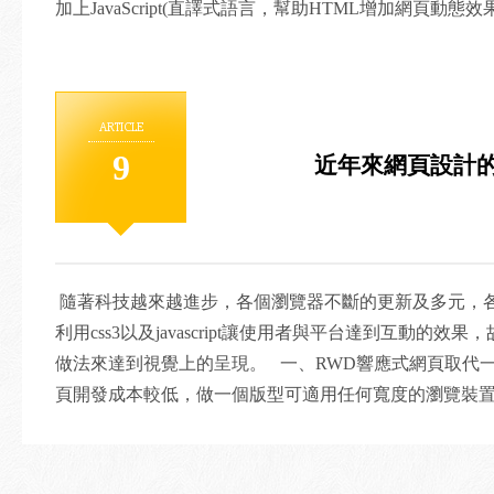
加上JavaScript(直譯式語言，幫助HTML增加網頁動態
術，目的不外乎就是為了吸引使用者的目光。 隨著
來Google越來越重視手持式手機上的視覺效果，都會提到這個回
Web Design)，又稱響應式網頁設計，簡稱RWD，這是
ARTICLE
用CSS3技術，將畫面分割為百分比及有彈性的畫面縮放
9
近年來網頁設計
呈現不一樣的排版效果，能讓不同的手機系統(Android、
提供最佳化的視覺效果。 2.什麼是資料庫 想像一下，
圖書館就是資料庫，透過索引、排序、計算、查詢等方
有用的資料。而維護它的就是資料庫管理系統，是使用
而SQL指令就是用來處理關連式資料表的標準程式語言，
隨著科技越來越進步，各個瀏覽器不斷的更新及多元，
Access和Oracel的資料有著類似的共通語法，主要幫
利用css3以及javascript讓使用者與平台達到互動的
維護資料庫完整性與安全。 3.程式與設計的結合 
做法來達到視覺上的呈現。 一、RWD響應式網頁取代一
必須要維護它，而如何更有效的維護這就是程式設計師
頁開發成本較低，做一個版型可適用任何寬度的瀏覽裝
(ASP、PHP、JSP、ASP.NET)與資料庫(MSSQL、MYS
持原網站的形象完整性，在後台的維護以及管理上也較為方
商務、購物車、會員管理、ERP、線上金流、報表輸出
比一般網站更能被搜尋到，在google 搜尋規則中已被
員不用在使用傳統的方法一頁一頁編輯網頁內容這種沒
多的文字內容 手機越來越發達的情況，讓人們在使用手