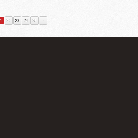
網頁的網站會進行收錄的動作，接著由於AMP網頁在行動
t」 第三步：會滑出新視窗，複製原始碼及CSS即可，也可下載至個
頁設計的頁面來的高， 因此對於行動版的搜尋引擎的效
 Fonts也提供中文字體，目前有五款可選擇：圓體、楷體、
網頁設計，身為專業的客制化網頁設計廠商。目前提供
1
22
23
24
25
›
nts.google.com/earlyaccess 進入網站後按ctrl+F搜尋
，若您對此有興趣的話，歡迎使用下方的聯絡我們與我們
al」即可找到這些字體。 Google Fonts目前已擁有809種字型，提
何想輸入的文字，並可自由選擇字體大小與粗斜體等變化
人電腦觀看，這讓網頁設計師能不再侷限於系統內建字
型檔案，便可享受最原始的設計，所以瞭解Google
計師來說絕對是一絕佳利器。