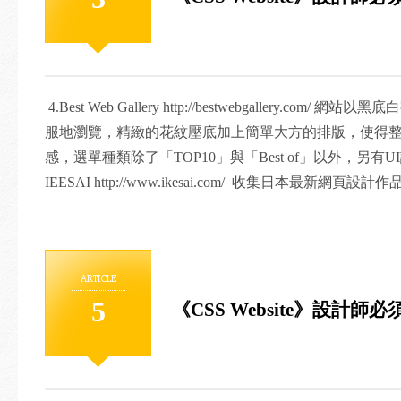
在閱讀和搜尋方面親切易懂許多。搜尋類別以內容、技
4.Best Web Gallery http://bestwebgallery.co
服地瀏覽，精緻的花紋壓底加上簡單大方的排版，使得
感，選單種類除了「TOP10」與「Best of」以外，另有U
IEESAI http://www.ikesai.com/ 收集日本最新
業、配色等作依據，每個網頁會用小型縮圖的形式以方
6. Css Winner http://www.csswinner.com/ 
台，每個作品右邊都有各項目的評分，分為「DESIGN」、「
ARTICLE
「USABILITY」、「CONTENT」等項目，每個月都
5
《CSS Website》設計師必
使用介面乾淨明瞭。