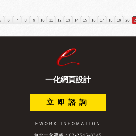
的前置作業，而操作上也必須
提供者，對於有製作AMP
滿滿的文字，網頁設計師更能
「select this fon
裝置的瀏覽體驗會比傳統網
、字體的大小使用 一般網
人電腦。 另外，Google
果會有相當的幫助。 一化
5
6
7
8
9
10
11
12
13
14
15
16
17
18
19
20
2
達，各個年齡層皆具有使用
仿宋體、黑體、明體。 https://fo
AMP網頁設計的專業規劃
就會較為大些，但在標題以及
「Chinese Tradition
詳談。
b font使用 在還沒安裝任
供線上預覽讓您即時瀏覽任
gle提供了許多遠端字體的
的預覽效果，也可下載於私
美感又不受限，目前英文字體
型，使用者也不必再安裝該字
一席之地。 五、滾動代替
fonts的使用，對網頁設
統點擊而是用手指平滑的方
一化網頁設計
展，而不是過多的按鈕點擊進
因此容易造成觀看手機版網頁
如何設計方便瀏覽的網頁需要
立即諮詢
頁時常常遇到客戶覺得空白處
網頁的定位更為清楚，客戶們
EWORK INFOMATION
整較彈性。 設計師在針對
某件產品時，自己會希望該公
台北一化專線：02-2545-8345