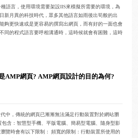
作法也比較累人就是。 2.過濾輸入的內容 在還沒有進
方式實現了這個功能。不再是麻煩的操作，對網際網路來
種語言，使用環境需要架設IIS來模擬所需要的環境，為
單引號(‘)、註解符號(--)、分號(;)過濾掉，亦可針對
，也很重要的安全指標。
日新月異的科技時代，眾多其他語言如雨後出筍般的出
"text/javascript"＞標籤做些防範。 3.使用參數化查詢 存取資料
能夠更快速或是更容易的撰寫出網頁，而有好的一面也會
到SQL指令，而是透過參數來給值，資料庫在編譯SQL指
不同的程式語言要呼相溝通時，這時候就會有困難，這時
md = new SqlCommand("select * from member where
b Service等這些字眼。 什麼是Web Service?說實
sword = @Password", conn);
，Web service算是一個軟體的服務元件，它透過標準
("Account", "admin");
的共同標準來顯示，如像是HTTP或是SOAP等的應用服務
("Password", "admin"); conn.Open();
些模糊簡單講就是它是一個提供服務元件，它是以Web的
); conn.Close(); 4.不要將錯誤訊息顯示於頁面上 如將
是AMP網頁? AMP網頁設計的目的為何?
資料開放標準來制訂好處，能夠被廣泛的其他Web服務來
off，頁面出錯時會直接把錯誤訊息顯示出來，那麼駭客就能利用
通性及支援性，能在不同平台上的語言能夠互相的傳遞、
，並在網站發生錯誤時導向至該頁面 ＜customerrors
是製作一個旅行社的旅遊網站，網站本身除了自己的一些
edirect="~/ErrorPages/ Error.aspx"＞＜/customerrors＞
一些機場航班查詢、異地時間查詢及當地天氣等查詢服
e服務使用，不需要擔心上面提到的服務是使用什麼平台，對程式
代中，傳統的網頁已漸漸無法滿足行動裝置對於網站瀏
服務串接起來，可以快速輕鬆的將系統建置起來。Web
裝置包含：智慧型手機、平版電腦、簡易型電腦、隨身型影
P和XML，而核心元件是XML、SOAP、WSDL和UDDI，每
置瀏覽時會有以下限制： 頻寬的限制：行動裝置所使用的
在此敘述。 以下範例由ASP簡單傳遞資料給Web