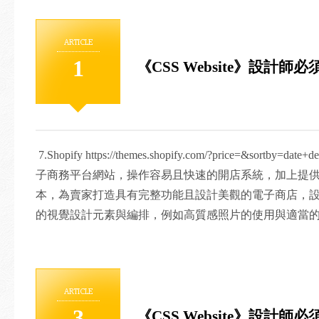
ARTICLE
1
《CSS Website》設計師必
7.Shopify https://themes.shopify.com/?price=&sortby=
子商務平台網站，操作容易且快速的開店系統，加上提
本，為賣家打造具有完整功能且設計美觀的電子商店，
的視覺設計元素與編排，例如高質感照片的使用與適當的排版
Finder http://w-finder.com/ 日本的網頁設計網
一點擊便可直接進入該網站，截圖右下角置有愛心圖示
藏，收藏的作品會集中於左欄的「favorite」中。搜尋
ARTICLE
格」、「顏色」四大類。 9. 品網 http://bbs.blueidea.co
3
《CSS Website》設計師必
設計網站，由於該網站使用的是簡體中文，相較於其他