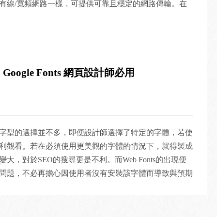
有線/寬頻網路一樣，可提供可靠且穩定的網路傳輸。在
過物件將參數宣告SOAP格式 Set oClient =
變動是非常大的。 運算效能的限制：行動裝置通常在有
P.SoapClient30")
高效能且長時間的運算效能。因此，傳統網頁設計出來的
erverHTTPRequest") = True '服務位置 ASPNetWebServiceUrl =
耗用大量的運算， 造成裝置電力的過度耗損、溫度過
ce.asmx" oClient.MSSoapInit ASPNetWebServiceUrl '使用Web
。 儲存空間的限制：行動裝置目前提供的硬體儲存空間
填入要傳遞的資料 '回傳訊息將會回給invoicenumber
Google Fonts 網頁設計師必用
對小的，且行動裝置的瀏置的瀏覽器可用的資源相較於個
ction_name(data_xml)
的， 因此要在行動裝置中展現良好的使用者經驗的話，
也比需相對的管控。 瀏覽範圍的限制：行動裝置相對於
小以目前來說為5吋~7吋左右的大小，如何在此限制下讓
驗也是相當重要的。 而Google對於此議題也有進行相
字型的選擇並不多，即便設計師選擇了特定的字體，若使
問題，進而提出了AMP網頁的格式。 這樣的格式有其相
利觀看。若在必須使用更美觀的字體的情況下，就得製成
式規定。主要是站在加速網頁瀏覽器在生成(Render)頁
，對於SEO的搜尋更是不利。而Web Fonts的出現便
的瀏覽體驗。 主要的設計要領有下面幾個方向，自訂的
問題，不必再擔心因使用者沒有安裝該字體而導致與預期
、禁止CSS外部載入，其他的細節可參考Google AMP網頁
nts來說，最有名絕對非Google Fonts莫屬，Google
e.com/webmasters/answer/6340290?hl=zh-Hant)。 如果我們在
源網站。 第一步：進入Google Fonts網站，點選想用的
頁，對我們會有什麼好處? 由於Google本身是搜尋引擎的
的字型樣式、大小變化等。 第二步：點選右上角