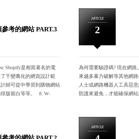
ARTICLE
2
須參考的網站 PART.3
date+desc Shopify是相當著名的電
為何需要驗證碼? 現在網
供了千變萬化的網頁設計範
來越多暴力破解等其他網路
設計師可從中學習到購物網站
人士或網路機器人工具惡意
留白等等。 8. W-
防護來避免，才能確保網站順
站，右欄排滿各式各樣的作品截圖，只要
的圖靈測試(Completely Automated
，若喜歡該作品的話可點擊收
Apart)」。在 CAPT
分有「種類」、「產業」、「風
答。這個問題可以由電腦生
ARTICLE
m/pages.php 中國大陸的網頁
答 CAPTCHA 的問題
4
須參考的網站 PART.2
眾多外國網站，對我們而言，
「此問題必須只有人類才能