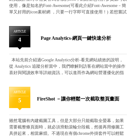
收錄，而大部分網站若沒有將進階資訊設定到正確對應的收錄
使用，像是知名的Font-Awesome(可看此介紹Font-Awesome－簡
位置時，就少掉許多貼近關鍵字訊息的資料，自然在歸類與排
單又好用的icon素材網 ，只要一行字即可直接使用！) 若想嘗試
名上會顯得較為模糊薄弱。 從圖片資訊中能發現，搜尋較為
不一樣風格的話，不妨來試試這款線稿風格的icon，讓整體畫面
明確方向的關鍵字時，搜尋引擎也會把結構化資料顯示得更加
看起來更清爽！ 首先到下載網址 按「Clone or Download」即可
符合貼近，因此"網頁結構化資料"在 SEO 上算是最基礎的頁面
下載 下載回來將檔案解壓縮後，有個「fonts資料夾」和
ARTICLE
資訊，卻也是極為重要的關鍵資訊。
「style.css」，只要將這兩者放到你的檔案目錄裡即可 打開
Page Analytics-網頁一鍵快速分析
4
index.html就可以看到圖示和各自對應的class名稱一覽表 先將
style.css置入連結，然後複製要使用的圖示名稱，貼到class裡
去，就可以使用了唷！ 比如說我要用icon-documents這個
本站先前介紹過Google Analytics分析-看見網站績效的說明，
icon，便將它加進class裡。 還可以根據自己的需求更改圖示大
從 Analytics 追蹤分析當中，我們瞭解到訪客在網站當中的操作
小唷，相當實用。
喜好與閱讀效率等詳細資訊，可以進而作為網站營運優化的指
標，因此對於網站管理人員是有著極大的幫助分析工具，而本
次將進階推薦介紹由 Google Analytics 延伸的 Page Analytics 單
頁網站流量分析擴充功能。 Page Analytics 是由 Google
ARTICLE
Analytics 原本的追蹤權限資訊做為延伸的擴充工具，主要是應
FireShot －讓你輕鬆一次截取整頁畫面
5
用在網站"單頁畫面"進行流量與連結的統計與說明，讓管理人
員能夠在網站每個畫面中一目瞭然的清楚知道連結應用資訊，
得達精確的訪客應用效率，所以網站在原本申請並置入過追蹤
雖然電腦有內建截圖工具，但是大部分只能截取全螢幕，如果
碼後，便能透過安裝工具直接做使用(若尚未安裝過追蹤碼可參
需要截整條頁面時，就必須滑動滾輪分段截，然後再用修圖工
考文章開頭連結進行設定)，擴充工具可以從 Google Chrome 瀏
具拼起來，相當麻煩。不過現在有個chrome外掛套件可以輕鬆