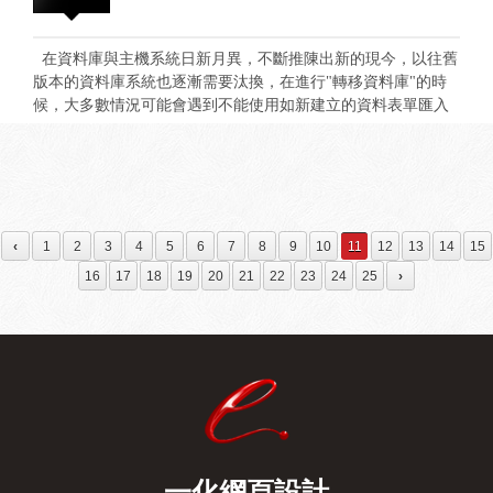
有分100%免費和供個人免費使用，如果只想免費使用但又有可
能用在商業用途時可以選擇此類，而標示為供個人使用(Free for
Personal Use)的字型，這類型的若要商業使用的話，必須選擇購
在資料庫與主機系統日新月異，不斷推陳出新的現今，以往舊
買(Buy Commercial License)。購買方式依據作者不同而有不同
版本的資料庫系統也逐漸需要汰換，在進行"轉移資料庫"的時
的價格和方案。 如下圖的字型價格為20美元，買到的字型就是
候，大多數情況可能會遇到不能使用如新建立的資料表單匯入
擁有不可轉讓、可商業使用的永久權利。另外也可以捐贈作者
資料庫時的"新增查詢"方法，原因是因為運行許久的資料庫檔
(Donate To Designer)支持一下唷！
案內容已經累積較為龐大的資訊，使用新增查詢這項功能時將
會有記憶體不足無法匯入的情況。 因此本次將要分享得是，
解決資料庫備份檔案.sql過大，如何使用命令提示字元cmd的匯
入方法。 1.在進行命令提示字元cmd匯入資料庫前，先使用記
事本開啟備份檔案.sql檢查修改確認資料庫的名稱是否符合將要
‹
1
2
3
4
5
6
7
8
9
10
11
12
13
14
15
匯入的資料庫 名稱，若備份的資料庫名稱與將要匯入的名稱不
16
17
18
19
20
21
22
23
24
25
›
同，請依照將要匯入的名稱修改並儲存! 2.確認要匯入的資料
名稱與資料庫名稱相符後，由桌面左下開始按鍵搜尋命令提示
字元cmd開啟視窗，使用命令提示字元操作 sqlcmd -S ＜
server＞ -i C:\＜your file here＞.sql ex：sqlcmd -S 127.0.0.1 -i
d:\SQLbackup\webdesignex.sql 輸入資料庫IP位置-在這是本機
127.0.0.1 再鍵入要匯入與對應資料庫名稱得路徑與檔案名稱
d:\SQLbackup\webdesignex.sql 進行執行-之後系統將會把資料庫
備份檔匯入資料庫中，等待資訊完整匯入便能解決資料庫備份
檔案.sql過大的問題。 已上提供範例參考，若有相關疑問也歡迎
一化網頁設計