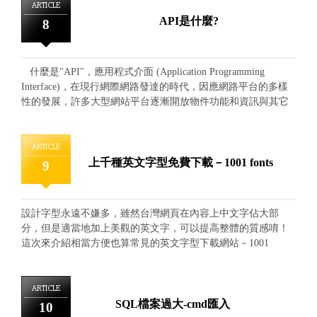
有許多簡單特效 還有icon的特效 點Clone or Download 下載
ARTICLE
解壓縮檔案，點進CSS的資料夾 找到hover.css或是hover-
API是什麼?
8
min.css，將這支css放到自己的專案裡。並家連結在檔案裡。
那麼重點來了，該如何套用這支css裡的特效呢？ 首先到下載網
站(ianlunn.github.io/Hover)裡，開啟瀏覽器的使用者開發工具
什麼是"API"，應用程式介面 (Application Programming
(例：chrome瀏覽器－在頁面上按右鍵-->檢查），找到自己想套
Interface)，在現行網際網路發達的時代，因應網路平台的多樣
用的特效，看class的名稱。 例如想要套用shrink的特效，便打
性的發展，許多大型網站平台逐漸開放物件功能和資訊與其它
開工具檢查發現此特效的class名稱為''hvr-shrink''，便複製這行
網站進行串接、共享，不僅能接觸整合多元資訊，更可以提升
到自己的檔案裡欲套用的項目，就可以直接使用了唷！
跨平台使用者的友善性，達到平台多元發展的市占性，而大型
平台將這些開放分享的資訊功能開發打包成可物件連結的應用
ARTICLE
程式介面，提供其它開發者進行應用串接，便是API的核心架
上千種英文字型免費下載－1001 fonts
9
構。 在日常中我們常應用的大型網站，如：Google Maps、
Facebook Graph API 等眾多平台，都開發分享了許多能與它們
連結並共享資訊的API相關功能，最常見的便是網站中越來越常
設計字型永遠不嫌多，雖然台灣網頁在內容上中文字佔大部
見的社群網站鑲嵌資訊與影音相關媒體應用，讓一般普通網站
分，但是適當地加上美觀的英文字，可以提高整體的質感唷！
也跟大平台有了聯繫，也令使用者在資訊接收應用上更為豐富
這次來介紹相當方便也算常見的英文字型下載網站－1001
自由，是網站未來發展的重要趨勢。 網站豐富多元的內容資
fonts https://www.1001freefonts.com/ 上面的類別繁多、清楚明
訊能夠帶給使用者完善齊全的需求，也能吸引更多使用者的應
瞭，分類上也相當仔細，可以幫助你更快速地找到想要的字
用，因此網站多元的連結應用是發展的趨勢，在製作網站的同
型。 選好想要的風格類別後便會跳出該風格的搜尋結果，只
ARTICLE
時可以多參考符合需求的API跨平台功能，便能將網站的豐富性
要按右邊的「download」鍵即可下載。 點進字型可預覽 下載
SQL檔案過大-cmd匯入
10
提升。