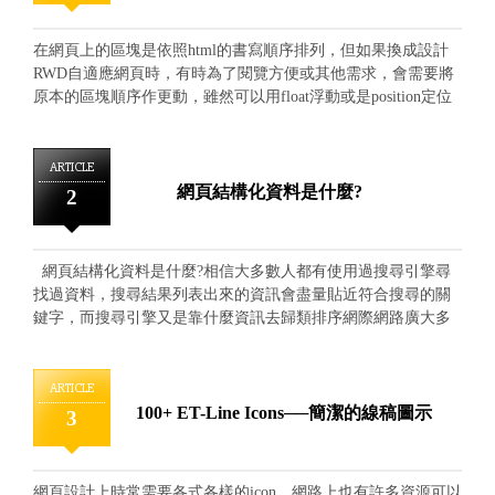
在網頁上的區塊是依照html的書寫順序排列，但如果換成設計
RWD自適應網頁時，有時為了閱覽方便或其他需求，會需要將
原本的區塊順序作更動，雖然可以用float浮動或是position定位
來設定，在調整上較為麻煩，這時我們可以使用flexbox(詳細介
紹請看: CSS3的flexbox版面配置－flex container(容器)可用的屬
性和CSS3的flexbox版面配置－flex items(子項目)可用的屬性) 裡
ARTICLE
的order屬性，此屬性可以直接以數字設定區塊的前後順序，非
網頁結構化資料是什麼?
2
常快速！ 首先寫一個html框架，內有四個div區塊，為方便區
分設定order的前後差異，依照html裡的順序分別設001、002、
003、004。 將最外圍的div的class命名為container，設
網頁結構化資料是什麼?相信大多數人都有使用過搜尋引擎尋
display:flex 顯示出的如下圖 然後設order屬性，此範例設定四
找過資料，搜尋結果列表出來的資訊會盡量貼近符合搜尋的關
個div的順序為反過來，在html碼裡排列第一的div(001)設為
鍵字，而搜尋引擎又是靠什麼資訊去歸類排序網際網路廣大多
order:4，以此類推。 為方便看出差異，另外加上每個div的
元的資訊呢?其中最主要的歸類方向便是"網頁結構化資料"，網
order數值 可以清楚地發現，div的排列會跟著order的數值作更
頁結構化資料簡單來說就是網頁最基礎的編輯資訊，也是我們
動。
在搜尋排名常看見的網站說明資訊，這些說明資訊不僅提供了
ARTICLE
搜尋者閱讀查證資料是否符合之外，更提供了搜尋引擎進行歸
100+ ET-Line Icons──簡潔的線稿圖示
3
類排序等用途。 一般人可能會認為大多數搜尋引擎都會自動
收錄基礎閱讀資訊，又為什麼需要額外在結構化資料著墨呢?原
因在於大多數搜尋引擎在收錄時只會針對簡單的基礎資訊進行
網頁設計上時常需要各式各樣的icon，網路上也有許多資源可以