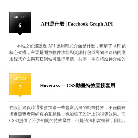
覽器的"線上應用程式商店"搜尋 Page analytics 找到申裝資訊。
截取整個網頁唷！讓你不用再特地分好幾次截圖了！ 首先到
在安裝擴充工具後，可以透過瀏覽器左上方的開關圖示進行快
外掛頁面選取，點選「加到chrome」。 下圖因為已安裝外掛，
速開關查看頁面資訊。
所以上面直接顯示的是「已加到chrome」 FireShot安裝外掛請
ARTICLE
點此 在想截取的頁面上按右鍵，移到「捕捉網頁截圖 -捕捉
API是什麼│Facebook Graph API
6
FireShot的」，選擇「捕捉整個頁面」，或是依自己需求也可以
選擇「捕捉可見部分」，也就是全螢幕。 如此就可以另存為
圖片囉，圖檔為PNG，也可以保存成PDF檔。 如此便可以存到
本站之前淺談過 API 應用程式介面是什麼，瞭解了 API 的
完整的頁面了喔！
核心架構，主要是開放物件功能和資訊打包成可物件連結的應
用程式介面與其它網站可進行串接、共享，本次將延伸介紹的
是 Facebook Graph API與網頁設計的實際串接應用，透過
Facebook 廣大會員人數資訊，我們可以整合會員帳號、e-mail、
喜好等眾多同意公開資訊，進而應用提供用戶們可以更方便操
ARTICLE
作使用網站。 從 Facebook Graph API explorer 進入操作介面
Hover.css──CSS動畫特效直接套用
7
後， 選擇將要應用的公開資訊， 確定需要取得的資訊後進行提
交，Graph API 將會產出相關對應的讀取參數， 可以透過"取得
代碼"，來轉換打包將要對應的程式語法， 最後再透過呼叫參數
在設計網頁時通常會加進一些豐富活潑的動畫特效，不僅能夠
與對應打包語法就能加以延伸應用在一般網站之中。
增進瀏覽者與網頁的互動性，也加強了設計上的視覺效果。而
CSS3提供了不少相關的特效屬性，但是語法相當複雜，因此，
我們來介紹一個可以直接套用CSS3特效的套件，讓你輕鬆展示
網頁效果。 首先到套件下載網站 ianlunn.github.io/Hover 裡面