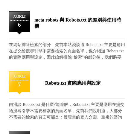
定上遇到困難，也歡迎洽詢本公司，協助設計、規劃與管理!
內容，這樣雖然能夠幫助搜尋引擎排除不需要的收錄，但在
Robots.txt 的應用來說比較偏向於未設計製作完成還不便上線的
頁面，然而其實大多數的重複諮詢頁面、管理員的登入介面等
ARTICLE
meta robots 與 Robots.txt 的差別與使用時
資訊，只是內容篇幅上偏向於功能取向、較無閱讀性、不符合
6
機
訪客查看應用，嚴格來說，還是整體網站架構的一部份，反觀
搜尋引擎在對整體查核時，也會對內容架構進行瞭解，內容架
構的豐富度與完整性也有利於排名收錄，因此我們其實並不能
在網站排除檢索的部分，先前本站淺談過 Robots.txt 主要是應用
一杆打翻全歸類於不屬於網頁內容。 在顧及完整性收錄與重
在提交給搜尋引擎不需要檢索的頁面名單，也介紹過 Robots.txt
複功能頁面排除的情況之下，我們便可以透過 meta robots 的應
的實際應用與設定，因此瞭解排除"檢索"的部分後，我們將要
用，來明確的告訴搜尋引擎，那些內容算是網站的一部分可以
更進階的介紹排除"索引"部分，反觀由開始淺談部分時，我們
進行檢索，但無須索引提供給訪客進行搜尋便可，至於 meta
曾提到搜尋引擎其實是透過的"檢索"與"索引"兩種功能來將網站
robots 的應用格式與使用辦法，我們將在以下進行說明舉例：
網頁資訊進行收錄並提供使用者查詢，所以淺談 Robots.txt主要
ARTICLE
meta robots 主要是應用在頁面編碼當中的 head 區塊裡，可以自
是針對檢索這項功能進行排除。 而檢索與索引這兩項功能雖
Robots.txt 實際應用與設定
7
由的針對每個個別頁面提出只需要"檢索"或"索引"的設定，也因
然有極大的關聯性，但實質上在網頁上進行的動作並不相同，
為可以個別針對每個頁面進行權限設定，就意味著"每個"需要
這邊我們用更白話的敘述就是 檢索 = 檢查 索引 = 收藏 所
不同權限的頁面都需要置入相關設定。 在 meta robots 當中，
以搜尋引擎在實際上的運作順序是先透過檢查頁面內容與連結
我們使用 index、noindex 代表 索引 或 不索引 follow、
由淺談 Robots.txt 是什麼?能瞭解，Robots.txt 主要是應用在提交
後，才決定是否要收藏，因此 Robots.txt 的作用就是在搜尋引擎
nofollow 代表 檢索 或 不檢索 所以我們只需要請搜尋引擎"檢
給搜尋引擎不需要檢索的頁面名單，先前我們說明過，大部分
來訪時，藉由直接提出不需要檢查的資訊，想當然爾就更不可
索"理解，不需要"索引"提供搜尋的範例便能設定為： ＜meta
不需要的檢索的頁面可能是：管理員的登入介面、重複的諮詢
能會被收藏，達到不檢查、不收錄的效果。 在更明確的知道
name=”robots" content=”noindex" /＞ 不過 meta robots 有兩項設
頁面、尚未完成或修改調整中的頁面等。這些頁面都包含在網
搜尋引擎的收錄原理後，我們將要介紹的部分是 透過 meta
定值，個別兩種的狀態，所以也可以組合成以下的設定權限：
站頁面資訊當中，擁有很重要的使用操作功能，但站在使用者
robots 進行"索引"的排除，這時相信大家將會些疑惑，