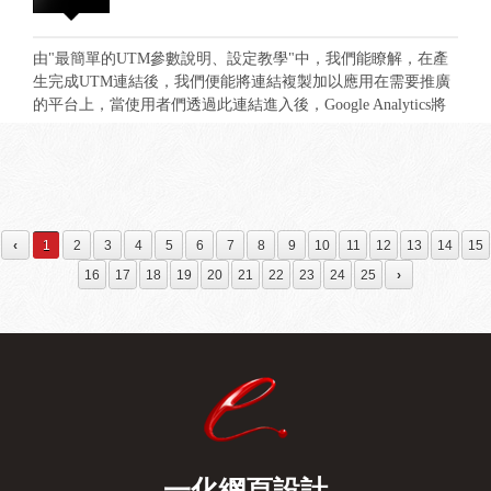
例，我們也是需要根據先介紹過UTM參數進行相似的設定，較
Disallo:/classA/pageA.html ( Disallow 用來指定不需要被檢索的
為不同的地方是在Ad Network需要選擇不同廣告平台的選項進
資訊，) 使用範例三：針對特定搜尋引擎爬蟲不需要檢索特
行對應追蹤。 在填寫 UTM 參數 時，同樣需要注意 ※字與
由"最簡單的UTM參數說明、設定教學"中，我們能瞭解，在產
定檔案類型 User-agent: Bingbot (適用 Bingbot 搜尋引擎爬蟲)
字的間距，盡量使用 _ 或 + 號 ，勿使用空白與特殊符號，因為
生完成UTM連結後，我們便能將連結複製加以應用在需要推廣
Disallow: /*.htm$ (不論檔案名稱與參數值，只要是.htm皆不檢
網址在編譯產生的過程，空白與特殊符號將會以網址用法代碼
的平台上，當使用者們透過此連結進入後，Google Analytics將
索)
額外編入，造成網址過為冗長。 ※如果需要使用同個活動多
會自動為我們統計各項應用資訊，達到有效的追蹤、統計總
個項目連結時，要注意所有餐數大小寫都要一致，因為大小寫
和。 透過UTM產生連結進入的使用數據存主要被歸類存放在
的誤差，數據將會導向到不同的連結，將會造成錯誤的追蹤。
Analytics 當中的"廣告活動"中，我們經由介面分類中的：「客
按照注意事項與參數欄位在產生與安裝好連結後，便同樣能透
戶開發→廣告活動→所有廣告活動」便能查看統計的相關資
過"Analytics查看UTM應用成效"。
訊。 根據先前我們產生UTM範例連結時填寫的層級資訊，我
們能在廣告活動欄位中看見活動名稱：Brand_Promotion 進
‹
1
2
3
4
5
6
7
8
9
10
11
12
13
14
15
一步我們能夠經由"來源與媒介"更清楚的知道造訪者的相關資
16
17
18
19
20
21
22
23
24
25
›
訊，達到分析與瞭解的目的
一化網頁設計