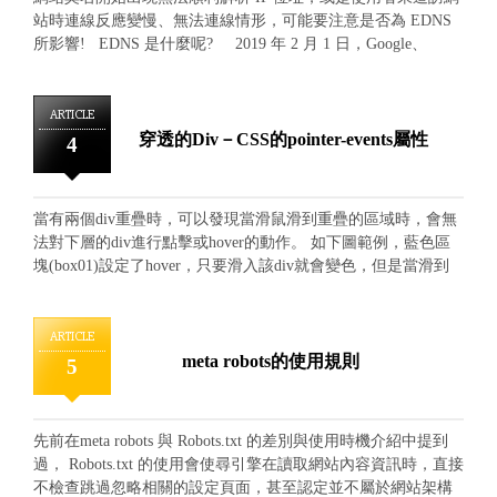
不同客戶版型撞衫的尷尬。 客製化網站的設計風格，將充分
驗的來規畫，以其收到最大的效果。 結合行銷(Marketing)，網
站時連線反應變慢、無法連線情形，可能要注意是否為 EDNS
表現出不同客戶的特色，客戶完全無須受限於所謂套版網站的
站的選項主題，該如何適切的規劃出諸如促銷訊息的發佈機
所影響! EDNS 是什麼呢? 2019 年 2 月 1 日，Google、
先天上限制，讓客戶的想法與創意，可恣意釋放出來。另外，
制？以及當網站製作完成後，該如何讓該網站的搜尋排名，可
IBM、Cloudflare 等多家公共 DNS（Public Domain Name
是在設計之始，便以最貼近搜尋引擎原理的方式製作網站，並
以排在前面，這是行銷該網站的一個重要工作，甚至是非常必
System）服務商，將開始正式導入使用 EDNS 符合性驗證，
預留需要做網站行銷的準備與彈性，可立即搭配網站優化的設
要的工作，客製化網站，在此方面，可謂遠遠勝出套版網站。
EDNS ( Extension Mechanisms for DNS)主要是應用在提升 DNS
ARTICLE
定，使搜尋結果排名，盡量有效的往前提昇。在此，提出套版
畫面呈現(Image)，因為是完全客製化的網站，所以每個頁面，
安全性使用，而運用要點在於由 DNS 用戶端發起，用來擴充以
穿透的Div－CSS的pointer-events屬性
4
網站的缺點做說明，即整體版型受限，畫面、圖面及文字，均
每個畫面，以及每個圖面，都需貼合不同客戶所需。一化科技
往傳統的 DNS 傳輸資訊封包，並配合數位簽章在資訊當中加入
難以達到真正的高標要求，網站製作後，常常沉於茫茫網海
了解畫面會傳遞訊息的重要，力求將每個頁面細節，都儘量做
加密與驗證的編碼，來確保網站方與瀏覽方在互動資訊的同
中，被搜尋的排名，難以跳脫出來，所以難以被潛在的受眾看
到賞心悅目，而這是套版網站無法做到的。 製作時間(Time)，
時，能夠保障資訊傳遞的安全性、正確性，達到有效的資料防
到，加上畫面勢必較粗糙，所以，並沒有辦法發揮出一個真正
當有兩個div重疊時，可以發現當滑鼠滑到重疊的區域時，會無
如果製作時間非常急迫，對於功能與畫面，以及網站的潛力價
護。 在 DNS 伺服器當中，一般通常直接影響網站和郵件信箱
有效網站，所該有的功能。而製作一個真正有效、可帶來無限
法對下層的div進行點擊或hover的動作。 如下圖範例，藍色區
值等因素，均可忽略的話，此時或可選擇套版網站，但客製化
的連線運作，所以 DNS 伺服器管理軟體或相關設備如果不支援
商機的網站，即為客製化網頁設計的最大宗旨與特色。
塊(box01)設定了hover，只要滑入該div就會變色，但是當滑到
網站，如上述所陳述，可說是精雕細琢。 所以，在製作時間
EDNS 協定技術，將造成 DNS 無法順利解析或解析反應變慢等
重疊區塊時，壓在底下的box01設置的hover屬性會無法實現。
上，必定是要多出一些；不過，一化科技知道每位客戶，都希
問題，這部分如果是自行架設 DNS 伺服器的企業行號更需要特
See the Pen KEeXqK by Ya (@bok770) on CodePen. 此時可以應
望網站可以趕緊上線，以便帶來無盡的商機，所以一化科技會
別留意軟體與硬體是否能及時更新與支援上此項技術。 以上
用CSS的屬性「pointer-events」，它是針對滑鼠事件的屬性，預
ARTICLE
用最有效率的方式，來濃縮內部製作時間，期盼更快的完成委
提到了相關的技術與影響層面，但如果無法評判造成網站時連
設值為auto，若設定值為none時，則可以穿越該元素。也就是
meta robots的使用規則
5
製客戶，一個嶄新且有效傳遞訊息的網站。
線反應變慢、無法連線等情形的話，也不能完全確定是否為
說，原本滑鼠無法點擊的下層div，設定為pointer-event: none的
EDNS 所影響，因此，我們可以透過以下檢測工具進行瞭解：
話，可以讓鼠標直接穿越上層div，對下層div進行動作。 範
簡易對"網址"或"伺服器地址"進行測試，可以使用： EDNS
例： See the Pen ywEzxO by Ya (@bok770) on CodePen. 我們可
Compliance Tester 自行架設 DNS 伺服器測試，可以參考測試
先前在meta robots 與 Robots.txt 的差別與使用時機介紹中提到
以發現，原本壓在底下的box01，就算鼠標滑到重疊區域內，也
方法： DNS flag day 經過了分析與瞭解，相信大家都能更
過， Robots.txt 的使用會使尋引擎在讀取網站內容資訊時，直接
可以觸發hover了。
清楚 EDNS 協定技術的應用，如果在這方面或是網頁設計等設
不檢查跳過忽略相關的設定頁面，甚至認定並不屬於網站架構