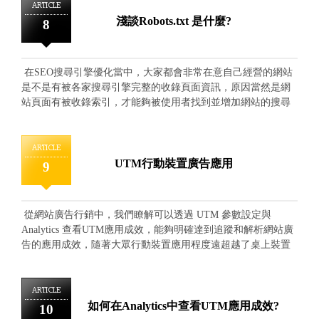
1. ＜meta name=”robots" content=”noindex"＞ 不要檢索、不要索
搜詢需求上，卻相較無查閱內容，因此減少相關的頁面檢索能
ARTICLE
Robots.txt不就能達到不檢查、不收錄的效果了，為什麼還需要
引，等同 Robots.txt 應用 2. ＜meta name=”robots"
夠提升搜尋引擎對網站內容的精確性。 瞭解了Robots.txt的應
淺談Robots.txt 是什麼?
8
meta robots 進行"索引"的排除呢?這部分主要原因就是 Robots.txt
content=”index"＞ 不需要檢索、但需要提供索引 3. ＜meta
用時機後，我們便能著手開始設定提交內容。 在網站中建立
會使尋引擎直接在不檢查這個步驟中就會忽略相關的內容，甚
name=”robots" content=”index"＞ 需要檢索、需要索引，等同於
一個名稱為：Robots 的 .txt 檔案，在檔案內容中設定需要排除
至不認為這是網站的內容；但是 meta robots 的應用，可以使搜
搜尋引擎正常預設值(形同虛設)
檢索檢索的頁面檔案與路徑。 以下為常見的設定規則：
尋引擎先進行"檢查"也仍然會將內容視為網站的一部份，但不
在SEO搜尋引擎優化當中，大家都會非常在意自己經營的網站
1.User-agent：宣告設定規則對那些搜尋引擎爬蟲有效，可能
要收藏提供使用者搜尋，所以這部分差異也會引響網站的總體
是不是有被各家搜尋引擎完整的收錄頁面資訊，原因當然是網
是：Google、Yahoo、Bing、Baidu等...另外*號代表全部搜尋引
完整性，因此在非必要的情況下，並不建議使用 Robots.txt的使
站頁面有被收錄索引，才能夠被使用者找到並增加網站的搜尋
擎適用。(必要宣告規則) 2.Disallow：用來指定不需要被檢索
用，而是推薦 meta robots 的使用。
能見度，但其實管理人員也必須思考注意的部分是，假設：尚
的目錄或檔案，需注意檔案路徑的完整明確性。(與 Allow 為選
未完成或修改調整中的頁面、管理員的登入介面、重複的諮詢
擇性宣告規則) 3.Allow：用來指定可以被檢索的目錄或檔案，
頁面等...，這些網站內容並不全然適合被搜尋引擎收錄、並提
ARTICLE
需注意檔案路徑的完整明確性。(與 Disallow 為選擇性宣告規
供搜尋呈現給外在搜尋者查看。 因此瞭解搜尋引擎的運作原
UTM行動裝置廣告應用
9
則，且 Allow 可以與 Disallow 同時應用，但 Allow 的優先權大
理，主要是透過程式進行多方網狀連結"檢索"與"索引"來對進行
於 Disallow) 4.Sitemap：指定網站內的 sitemap 檔案存放位
網頁資訊收錄，而網頁站台在長期經營的同時，難以避免會有
置，需使用絕對路徑。(非必要宣告規則) 使用範例一：整個
些頁面"不需要被搜尋引擎檢索與索引"，因此管理人員們便能
網站不要被所有收尋引擎爬蟲檢索 User-agent: * (適用所有搜
從網站廣告行銷中，我們瞭解可以透過 UTM 參數設定與
透過提交 Robots.txt 這個檔案，將無須收錄的頁面資訊載明提出
尋引擎爬蟲) Disallow: / (Disallow用來指定不需要被檢索的資
Analytics 查看UTM應用成效，能夠明確達到追蹤和解析網站廣
給搜尋引擎檢索參照，便能明確的有效排除無須收錄的網站頁
訊，/代表全站根目錄) 使用範例二：只允許特定搜尋引擎爬
告的應用成效，隨著大眾行動裝置應用程度遠超越了桌上裝置
面。
蟲檢索特定內容 (Allow 可以與 Disallow 同時應用，但 Allow 的
的習慣，在 Android、ios 系統下，APP的廣告連結也成為了網
優先權大於 Disallow) User-agent: Googlebot (適用 Goole
站推廣行銷的重要管道，因此UTM的應用也針對行動裝置系統
搜尋引擎爬蟲) Allow:/classA/pageA.html (Allow用來指定需要
有了專屬的"Google Play URL Builder"、"iOS Campaign Tracking
ARTICLE
被檢索的資訊) User-agent: * (因為先宣告了 Google 可以
URL Builder"延伸。 以 Android Google Play URL Builder 為
如何在Analytics中查看UTM應用成效?
10
檢索，因此除了 Google 以外的皆不檢索)