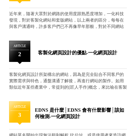
近年來，隨著大眾對於網路的使用度跟熟悉度增加，一化科技
發現，對於客製化網站和套版網站，以上兩者的區分，每每在
與客戶溝通時，許多客戶們已不再像早年那般，對於不同網站
製作的差異處那樣陌生。 一化科技用最容易區別的六個要
項，來做兩者的比較。而這兩種網站製作方式的比較六個重
點，一化科技將其命名為兩種不同類別網站製作的[PERMIT理
ARTICLE
論](即準許理論或是允諾理論)。 即：花費價格(Price)、全專屬
客製化網頁設計的優點-一化網頁設計
2
化(Exclusive)、瀏覽動線(Route)、結合行銷(Marketing)、畫面呈
現(Image)以及製作時間(Time)等等。 客製化的網站，在上述
的各項指數上，可說是都要比套版網站來得高。現就字義上作
客製化網頁設計所架構出的網站，因為是完全貼合不同客戶的
簡略說明，如下： 花費價格(Price)，客製化網站因為溝通製
實際需求與特色，通盤溝通了解後，再進行網站的製作。如用
作，都極為仔細費時，是一種最有效的網站整合製作，所以製
類似近年某些產業中，常提到的[匠人手作]概念，來比喻在客製
作成本，自然而然的要高出一般簡易的套版網站製作成本許
化網頁設計，有許多相同的共通點。因為客製化網站製作的起
多。 全專屬化(Exclusive)，套版網站可視為由開發者或是代理
始通盤設計規畫上，從要表達的意像與整體連結界面，便以客
商，提供幾個網站的版型，由客戶挑選後，局部更換些圖片，
製化的細心規畫，來做好最妥善的設想，再由一化科技公司內
ARTICLE
再於固定的頁面位置放上文字，如此便完成了一個網站，所以
EDNS 是什麼│EDNS 會有什麼影響│該如
部專業人員，進行網站前端視覺的設計。如有自行管理網站功
3
不乏有撞衫的尷尬，識別差異性低。 瀏覽動線(Route)，客製
何檢測-一化網頁設計
能的需求時，則搭配同樣為專屬客製，可供客戶自行管理更新
化網站在規畫起始，便會細心了解客戶網站，要如何提供友善
的後端平台，讓網站的裡、外與前、後，都可讓不同客戶，擁
的瀏覽界面，與愉快的瀏覽體驗。所以，整體網站上的動線，
有其專屬最合用的設計。不同的客戶們，也不用擔心會發生與
一化科技皆不斷更新最新的網站製作語法技術，並結合深厚經
網站莫名開始出現無法順利解析 IP 位址，或是使用者來造訪網