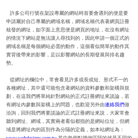
許多公司行號在架設專屬的網站時首要會遇到的便是要
申請屬於自己專屬的網域名稱，網域名稱代表著網頁註冊
核發的網址，如字面上意思便是網頁的地址，在沒有網址
的情況下網站是無法讓人尋找到的，因此申請一個正式的
網域名稱是每個網站必需的動作，這個看似簡單的動作其
實背後帶來的影響，足以影響網站的長期發展與排名趨
勢。
從網址的欄位中，常會看見許多或長或短、形式不一的
各種網址，其中還可能包含著網站的資料參數和架構與規
劃，在這我們將單純針對網站的正式註冊網址來談論，若
有網址內參數與架構上的問題，也歡迎另外由
連絡我們
做
洽詢，回到我們將要談論的正式註冊網址來說，大家常會
聽到網址、網域，其實兩者看似都指的是網站位址，但網
域是將網址內的區別作為分隔的定義，如本站網址為：
www.webdesigns.com.tw
其中每個點號做區隔的就是不同的