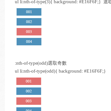
ul li:nth-of-type(3){ background: #E16F6
:nth-of-type(odd)選取奇數
ul li:nth-of-type(odd){ background: #E16F6F;}