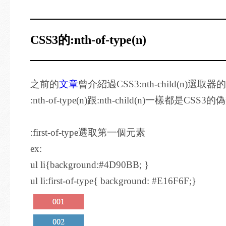
CSS3的:nth-of-type(n)
之前的
文章
曾介紹過CSS3:nth-child(n)選取
:nth-of-type(n)跟:nth-child(n)
:first-of-type選取第一個元素
ex:
ul li{background:#4D90BB; }
ul li:first-of-type{ background: #E16F6F;}