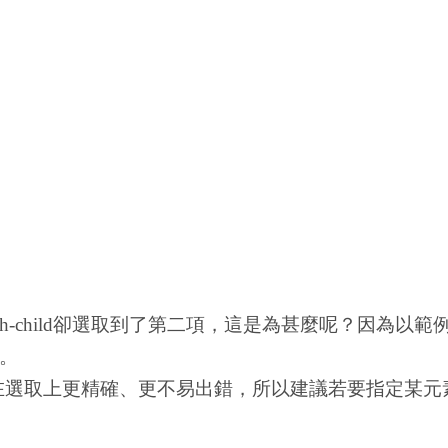
而:nth-child卻選取到了第二項，這是為甚麼呢？因為以範例
了。
-child在選取上更精確、更不易出錯，所以建議若要指定某元素