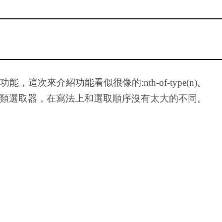
器的功能，這次來介紹功能看似很像的:nth-of-type(n)。
一樣都是CSS3的偽類選取器，在寫法上和選取順序沒有太大的不同。