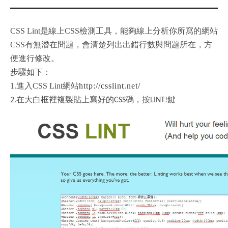
CSS Lint
是線上
CSS
檢測工具，能夠線上分析你所寫的網站
CSS
有無潛在問題，會清楚列出出錯行數與問題所在，方
便進行修改。
步驟如下：
進入
網站
1.
CSS Lint
http://csslint.net/
在大白框裡複製貼上寫好的
碼，按
鍵
2.
CSS
LINT!